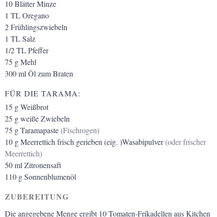
10
Blätter
Minze
1
TL
Oregano
2
Frühlingszwiebeln
1
TL
Salz
1/2
TL
Pfeffer
75
g
Mehl
300
ml
Öl zum Braten
FÜR DIE TARAMA:
15
g
Weißbrot
25
g
weiße Zwiebeln
75
g
Taramapaste
(Fischrogen)
10
g
Meerrettich frisch gerieben (eig. )Wasabipulver
(oder frischer
Meerrettich)
50
ml
Zitronensaft
110
g
Sonnenblumenöl
ZUBEREITUNG
Die angegebene Menge ergibt 10 Tomaten-Frikadellen aus Kitchen