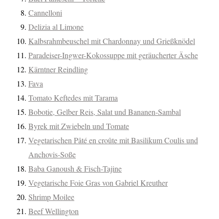
Cannelloni
Delizia al Limone
Kalbsrahmbeuschel mit Chardonnay und Grießknödel
Paradeiser-Ingwer-Kokossuppe mit geräucherter Äsche
Kärntner Reindling
Fava
Tomato Keftedes mit Tarama
Bobotie, Gelber Reis, Salat und Bananen-Sambal
Byrek mit Zwiebeln und Tomate
Vegetarischen Pâté en croûte mit Basilikum Coulis und
Anchovis-Soße
Baba Ganoush & Fisch-Tajine
Vegetarische Foie Gras von Gabriel Kreuther
Shrimp Moilee
Beef Wellington