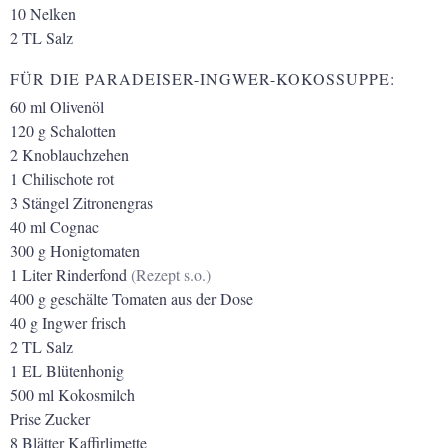
10
Nelken
2
TL
Salz
FÜR DIE PARADEISER-INGWER-KOKOSSUPPE:
60
ml
Olivenöl
120
g
Schalotten
2
Knoblauchzehen
1
Chilischote rot
3
Stängel
Zitronengras
40
ml
Cognac
300
g
Honigtomaten
1
Liter
Rinderfond
(Rezept s.o.)
400
g
geschälte Tomaten aus der Dose
40
g
Ingwer frisch
2
TL
Salz
1
EL
Blütenhonig
500
ml
Kokosmilch
Prise
Zucker
8
Blätter
Kaffirlimette