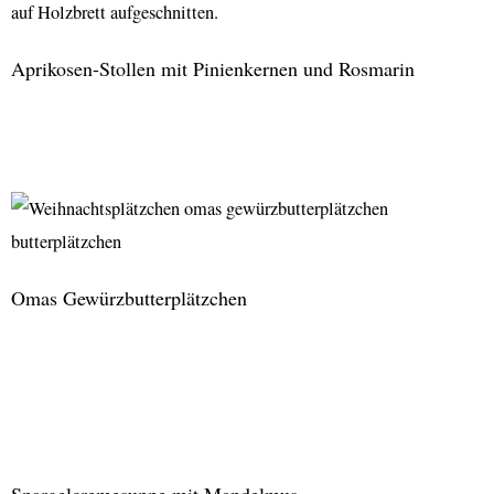
Aprikosen-Stollen mit Pinienkernen und Rosmarin
Aprikosen-
Stollen
mit
Pinienkernen
und
Omas Gewürzbutterplätzchen
Rosmarin
Omas
Gewürzbutterplätzchen
Spargelcremesuppe mit Mandelmus