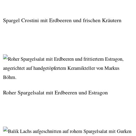
Haselnüssen
und
Spargel Crostini mit Erdbeeren und frischen Kräutern
Haskap-
Beeren
Spargel
Crostini
mit
Erdbeeren
und
frischen
Roher Spargelsalat mit Erdbeeren und Estragon
Kräutern
Roher
Spargelsalat
mit