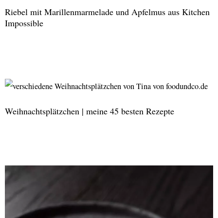
aus
Riebel mit Marillenmarmelade und Apfelmus aus Kitchen
Kitchen
Impossible
Impossible
Riebel
mit
Marillenmarmelade
und
Weihnachtsplätzchen | meine 45 besten Rezepte
Apfelmus
aus
Kitchen
Weihnachtsplätzchen
Impossible
|
meine
45
besten