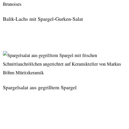
Erdbeeren
und
Balik-Lachs mit Spargel-Gurken-Salat
Estragon
Balik-
Lachs
mit
Spargel-
Gurken-
Salat
Spargelsalat aus gegrilltem Spargel
Spargelsalat
aus
gegrilltem