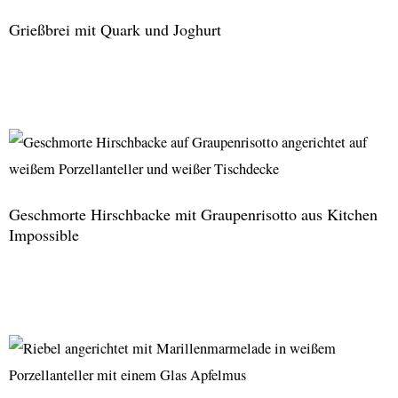
Spargel
Grießbrei mit Quark und Joghurt
Grießbrei
mit
Quark
und
Joghurt
Geschmorte Hirschbacke mit Graupenrisotto aus Kitchen
Impossible
Geschmorte
Hirschbacke
mit
Graupenrisotto