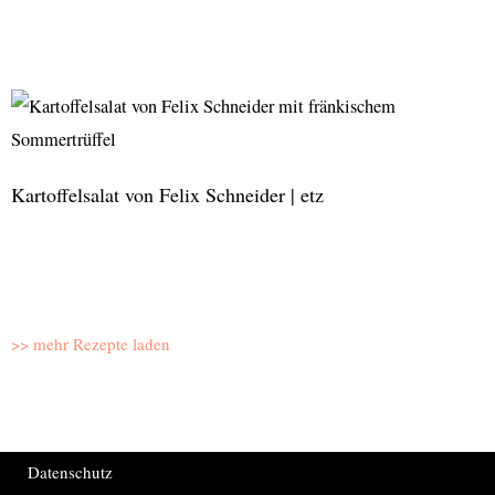
Marzipan-
Stollen
mit
Cranberries
Kartoffelsalat von Felix Schneider | etz
Kartoffelsalat
von
Felix
>> mehr Rezepte laden
Schneider
|
etz
Datenschutz