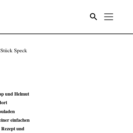
ipp und Helmut
ort
rouladen
einer einfachen
s Rezept und