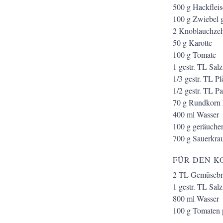
500
g
Hackflei
100
g
Zwiebel 
2
Knoblauchze
50
g
Karotte
100
g
Tomate
1
gestr. TL
Salz
1/3
gestr. TL
Pf
1/2
gestr. TL
Pa
70
g
Rundkorn 
400
ml
Wasser
100
g
geräuche
700
g
Sauerkrau
FÜR DEN K
2
TL
Gemüsebrü
1
gestr. TL
Salz
800
ml
Wasser
100
g
Tomaten p