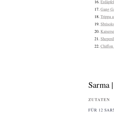
Erdäpfel
Gang Ga
Trippa a
Sbrisolo
Kaisers
Sheperd’
Chiffon
Sarma |
ZUTATEN
FÜR 12 SAR