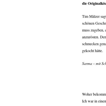
die Originalköc
Tim Mälzer sagt
schönen Geschma
muss zugeben, d
anzurösten. De
schmecken gena
gekocht hätte.
Sarma – mit Sch
Woher bekomme 
Ich war in eine