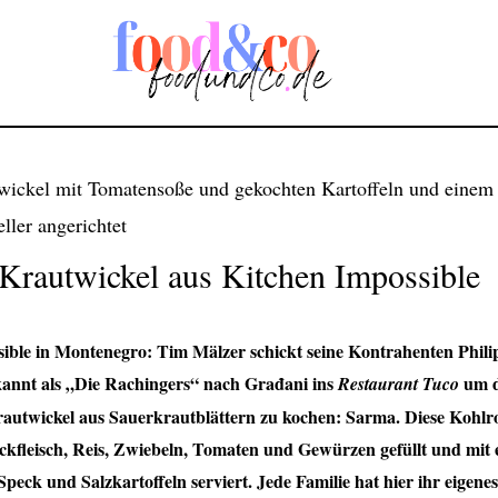
 Krautwickel aus Kitchen Impossible
ible in Montenegro: Tim Mälzer schickt seine Kontrahenten Phil
kannt als „Die Rachingers“ nach Građani ins
um d
Restaurant Tuco
Krautwickel aus Sauerkrautblättern zu kochen: Sarma. Diese Kohl
kfleisch, Reis, Zwiebeln, Tomaten und Gewürzen gefüllt und mit 
peck und Salzkartoffeln serviert. Jede Familie hat hier ihr eigene