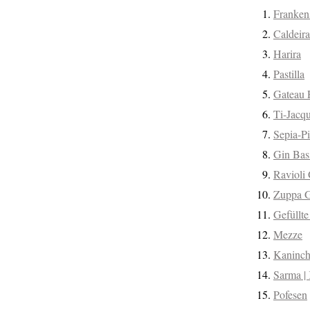
Franken
Caldeir
Harira
Pastilla
Gateau 
Ti-Jacq
Sepia-P
Gin Bas
Ravioli 
Zuppa G
Gefüllt
Mezze
Kaninch
Sarma |
Pofesen