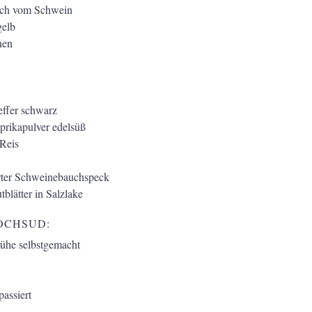
sch vom Schwein
gelb
hen
effer schwarz
prikapulver edelsüß
Reis
rter Schweinebauchspeck
tblätter in Salzlake
OCHSUD:
he selbstgemacht
assiert