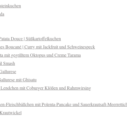
steinkuchen
ada
Patata Douce | Süßkartoffelkuchen
ues Boucané | Curry mit Jackfruit und Schweinespeck
ita mit gegrilltem Oktopus und Creme Tarama
il Smash
Gallurese
allurese mit Ghisatu
e Lendchen mit Coburger Klößen und Rahmwirsing
en-Fleischbällchen mit Polenta-Pancake und Sauerkrautsaft-Meerrettic
 Krautwickel