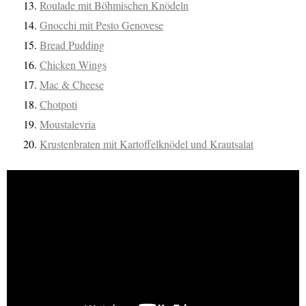
Roulade mit Böhmischen Knödeln
Gnocchi mit Pesto Genovese
Bread Pudding
Chicken Wings
Mac & Cheese
Chotpoti
Moustalevria
Krustenbraten mit Kartoffelknödel und Krautsalat