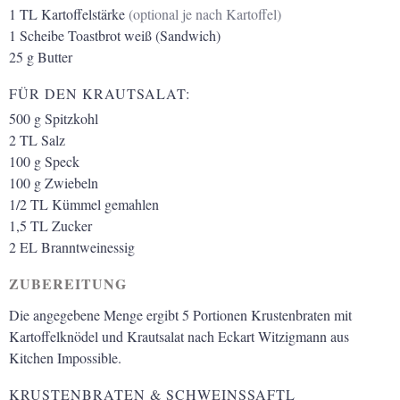
1
TL
Kartoffelstärke
(optional je nach Kartoffel)
1
Scheibe
Toastbrot weiß (Sandwich)
25
g
Butter
FÜR DEN KRAUTSALAT:
500
g
Spitzkohl
2
TL
Salz
100
g
Speck
100
g
Zwiebeln
1/2
TL
Kümmel gemahlen
1,5
TL
Zucker
2
EL
Branntweinessig
ZUBEREITUNG
Die angegebene Menge ergibt 5 Portionen Krustenbraten mit
Kartoffelknödel und Krautsalat nach Eckart Witzigmann aus
Kitchen Impossible.
KRUSTENBRATEN & SCHWEINSSAFTL