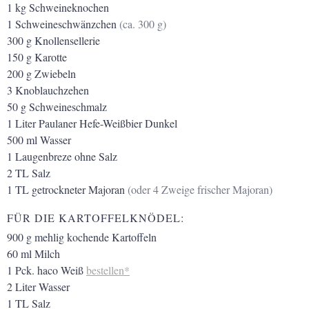
1
kg
Schweineknochen
1
Schweineschwänzchen
(ca. 300 g)
300
g
Knollensellerie
150
g
Karotte
200
g
Zwiebeln
3
Knoblauchzehen
50
g
Schweineschmalz
1
Liter
Paulaner Hefe-Weißbier Dunkel
500
ml
Wasser
1
Laugenbreze ohne Salz
2
TL
Salz
1
TL
getrockneter Majoran
(oder 4 Zweige frischer Majoran)
FÜR DIE KARTOFFELKNÖDEL:
900
g
mehlig kochende Kartoffeln
60
ml
Milch
1
Pck.
haco Weiß
bestellen*
2
Liter
Wasser
1
TL
Salz