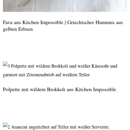
Fava aus Kitchen Impossible | Griechischer Hummus aus
gelben Erbsen
Fava
aus
Kitchen
Impossible
|
Polpette mit wildem Brokkoli aus Kitchen Impossible
Griechischer
Hummus
Polpette
aus
mit
gelben
wildem
Erbsen