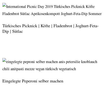
Lanka
|
Coconut
Roti
Türkisches Picknick | Köfte | Fladenbrot | Joghurt-Feta-
Dip | Sütlac
Türkisches
Picknick
|
Köfte
|
Eingelegte Peperoni selber machen
Fladenbrot
|
Eingelegte
Joghurt-
Peperoni
Feta-