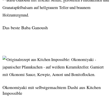
Cake
aus
Kitchen
Impossible
Das beste Baba Ganoush
Das
beste
Baba
Ganoush
Okonomiyaki mit selbstgemachtem Dashi aus Kitchen
Impossible
Okonomiyaki