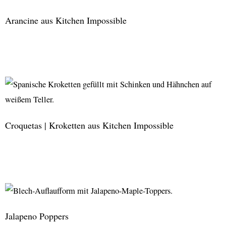
Brokkoli
Arancine aus Kitchen Impossible
aus
Kitchen
Impossible
Arancine
aus
Kitchen
Impossible
Croquetas | Kroketten aus Kitchen Impossible
Croquetas
|
Kroketten
aus
Jalapeno Poppers
Kitchen