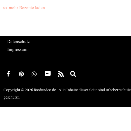
selber
Dip
>> mehr Rezepte laden
machen
|
Sütlac
Datenschutz
Impressum
Copyright © 2026 foodundco.de | Alle Inhalte dieser Seite sind urheberrechtli
geschützt.