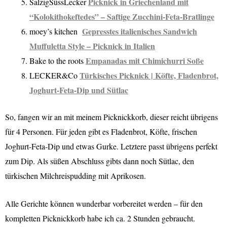
Picknick in Griechenland mit
SalzigSüssLecker
“Kolokithokeftedes” – Saftige Zucchini-Feta-Bratlinge
Gepresstes italienisches Sandwich
moey’s kitchen
Muffuletta Style – Picknick in Italien
Empanadas mit Chimichurri Soße
Bake to the roots
Türkisches Picknick | Köfte, Fladenbrot,
LECKER&Co
Joghurt-Feta-Dip und Sütlac
So, fangen wir an mit meinem Picknickkorb, dieser reicht übrigens
für 4 Personen. Für jeden gibt es Fladenbrot, Köfte, frischen
Joghurt-Feta-Dip und etwas Gurke. Letztere passt übrigens perfekt
zum Dip. Als süßen Abschluss gibts dann noch Sütlac, den
türkischen Milchreispudding mit Aprikosen.
Alle Gerichte können wunderbar vorbereitet werden – für den
kompletten Picknickkorb habe ich ca. 2 Stunden gebraucht.