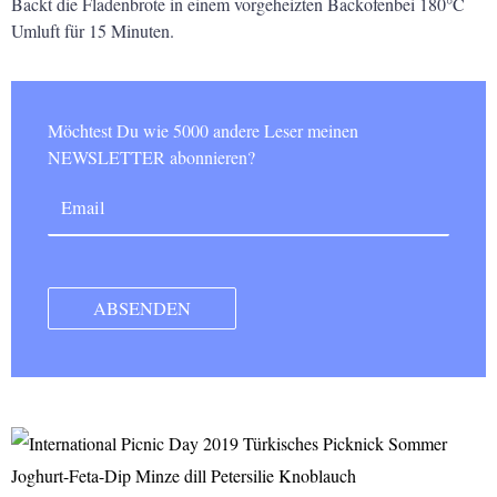
Backt die Fladenbrote in einem vorgeheizten Backofenbei 180°C
Umluft für 15 Minuten.
Möchtest Du wie 5000 andere Leser meinen
NEWSLETTER abonnieren?