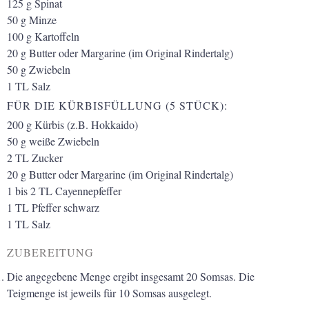
125
g
Spinat
50
g
Minze
100
g
Kartoffeln
20
g
Butter oder Margarine
(im Original Rindertalg)
50
g
Zwiebeln
1
TL
Salz
FÜR DIE KÜRBISFÜLLUNG (5 STÜCK):
200
g
Kürbis
(z.B. Hokkaido)
50
g
weiße Zwiebeln
2
TL
Zucker
20
g
Butter oder Margarine
(im Original Rindertalg)
1 bis 2
TL
Cayennepfeffer
1
TL
Pfeffer schwarz
1
TL
Salz
ZUBEREITUNG
Die angegebene Menge ergibt insgesamt 20 Somsas. Die
Teigmenge ist jeweils für 10 Somsas ausgelegt.