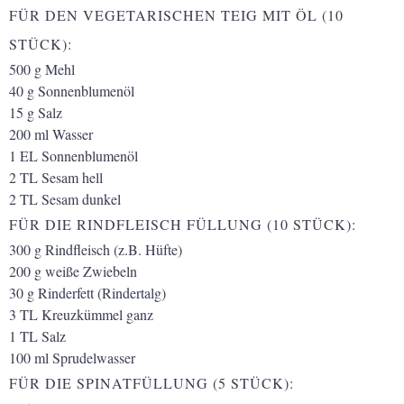
FÜR DEN VEGETARISCHEN TEIG MIT ÖL (10
STÜCK):
500
g
Mehl
40
g
Sonnenblumenöl
15
g
Salz
200
ml
Wasser
1
EL
Sonnenblumenöl
2
TL
Sesam hell
2
TL
Sesam dunkel
FÜR DIE RINDFLEISCH FÜLLUNG (10 STÜCK):
300
g
Rindfleisch
(z.B. Hüfte)
200
g
weiße Zwiebeln
30
g
Rinderfett
(Rindertalg)
3
TL
Kreuzkümmel ganz
1
TL
Salz
100
ml
Sprudelwasser
FÜR DIE SPINATFÜLLUNG (5 STÜCK):