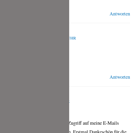
Antworten
TINA
APRIL 16, 2023 UM 8:39 A.M. UHR
Vielen Dank, Esther!
Antworten
GABRIELE
APRIL 4, 2023 UM 6:46 P.M. UHR
ich habe leider momentan keinen Zugriff auf meine E-Mails
Melde mich, wenn wieder möglich. Erstmal Dankeschön für die