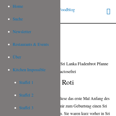
Home
Suche
Newsletter
Restaurants & Events
Über
Kitchen Impossible
Sri Lanka | Coconut Roti
Staffel 1
Staffel 2
Kennt ihr Coconut Roti? Ich habe diese das erste Mal Anfang des
Jahres bei Freunden gegessen, die mir zum Geburtstag einen Sri
Staffel 3
Lankischen Abend geschenkt haben. Sie waren kurz vorher in Sri