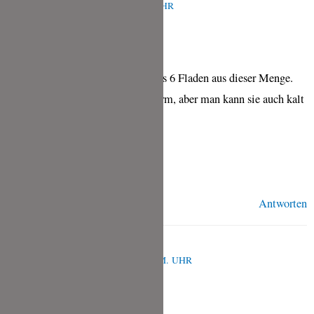
MÄRZ 9, 2025 UM 7:58 A.M. UHR
Hallo Doreen,
je nach Größe bekommst du 4 bis 6 Fladen aus dieser Menge.
Ich esse die Roti am liebsten warm, aber man kann sie auch kalt
essen.
Viele Grüße,
Tina
Antworten
SIMONE
DEZEMBER 9, 2024 UM 12:50 P.M. UHR