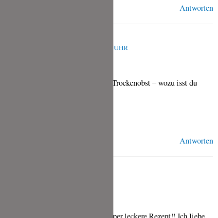
Antworten
TINA
APRIL 26, 2021 UM 10:15 A.M. UHR
Eine tolle Idee mit Nüssen oder Trockenobst – wozu isst du
diese denn dann?
Liebe Grüße Tina
Antworten
MIRIAM
MAI 15, 2020 UM 8:51 A.M. UHR
Danke für dieses einfache aber suuper leckere Rezept!! Ich liebe