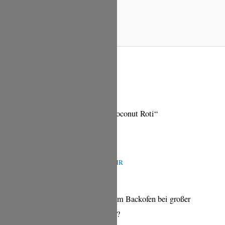
30 Kommentare zu „Sri Lanka | Coconut Roti“
CHRISTINA PFITZER
APRIL 11, 2026 UM 8:04 A.M. UHR
Kann ich die Coconut Rotis auch im Backofen bei großer
Temperatur ( wie bei Brot) backen?