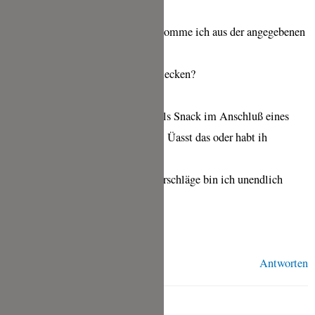
Hallo, wie viele Coconut Roti bekomme ich aus der angegebenen
Menge?
Was für ein Tipp würde dazu schmecken?
Isst man sie warm oder kalt?
Ich würde die Coconut Roti gern als Snack im Anschluß eines
exotischen Gottesdienstes machen. Üasst das oder habt ih
vielleicht noch eine andere Idee?
Über eine Antwort oder andere Vorschläge bin ich unendlich
Dankbar.
Liebe Grüße Doreen
Antworten
TINA