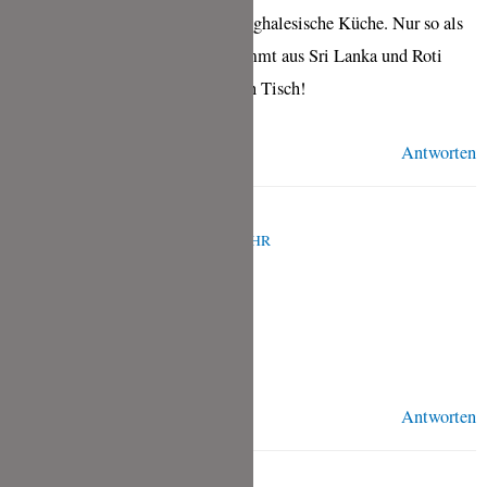
Das Wort heißt: Singhalesisch, singhalesische Küche. Nur so als
Tipp! Meine Schwiegermama kommt aus Sri Lanka und Roti
bekommen wir regelmäßig auf den Tisch!
Antworten
TINA
APRIL 9, 2024 UM 6:14 A.M. UHR
Danke für den Input, Sarah 🙂
Wozu esst ihr die Roti?
Antworten
SARAH