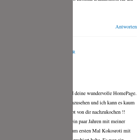
tollen Rezepte.
Antworten
CHRISTIAN SCHÖNAUER
MÄRZ 26, 2023 UM 3:15 P.M. UHR
Liebe Tina,
danke für deine tollen Rezepte und deine wundervolle HomePage.
Es macht richtig Spaß sich alles anzusehen und ich kann es kaum
erwarten das ein oder andere Rezept von dir nachzukochen !!
Ich bin / war selbst Koch und vor ein paar Jahren mit meiner
Freundin in Südamerika, wo ich zum ersten Mal Kokosroti mit