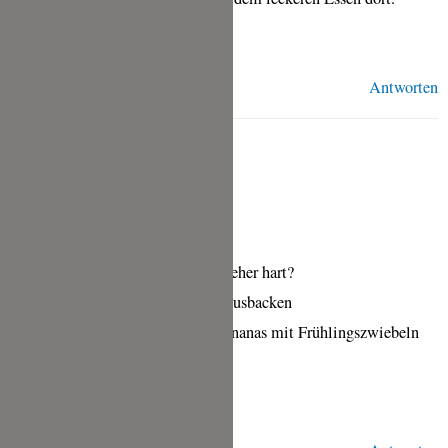
LG Tina
Antworten
TINA ( EINE ANDERE )
JUNI 24, 2021 UM 6:21 P.M. UHR
Hallo Tina,
Werden die denn auch fluffig oder eher hart?
Ich wollte sie auf der Feuerplatte ausbacken
Dazu Thunfisch und Gebackene Ananas mit Frühlingszwiebeln
und Chili.
LG Tina