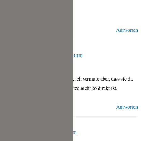
LG Christina
Antworten
TINA
APRIL 11, 2026 UM 10:11 A.M. UHR
Das habe ich noch nicht probiert, ich vermute aber, dass sie da
eher trocken werden, weil die Hitze nicht so direkt ist.
Antworten
DOREEN
MÄRZ 4, 2025 UM 10:32 A.M. UHR