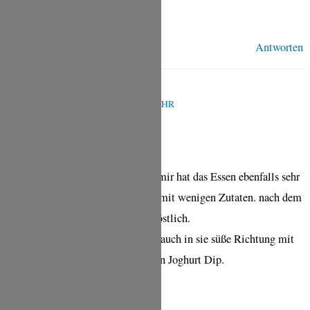
Tina
Antworten
SIMONE ROTHAUG
APRIL 25, 2021 UM 10:54 A.M. UHR
Ich war auch schon auf Sri Lanka mir hat das Essen ebenfalls sehr
gut geschmeckt.. Alles frisch und mit wenigen Zutaten. nach dem
aryuvedischem Prinzip. Einfach köstlich.
Danke für dein Rezept ich mag es auch in sie süße Richtung mit
Nüssen oder Trochenobst und einen Joghurt Dip.
L G Simone