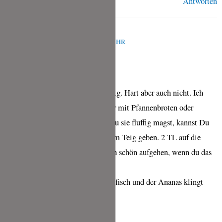
Antworten
TINA
JUNI 25, 2021 UM 11:26 A.M. UHR
Liebe Tina,
die Coconut Roti sind nicht fluffig. Hart aber auch nicht. Ich
würde sie von der Konsistenz her mit Pfannenbroten oder
Smörrebröd vergleichen. Wenn du sie fluffig magst, kannst Du
aber auch einfach Backpulver zum Teig geben. 2 TL auf die
Menge lassen den Teig sicherlich schön aufgehen, wenn du das
magst.
Deine Rezeptidee mit dem Thunfisch und der Ananas klingt
klasse!
Liebe Grüße,