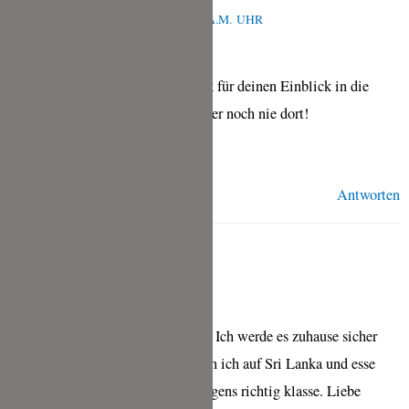
DEZEMBER 10, 2024 UM 6:46 A.M. UHR
Sehr gerne und ganz lieben Dank für deinen Einblick in die
Srilankische Küche, ich war leider noch nie dort!
Viele Grüße, Tina
Antworten
ELKE
MAI 19, 2024 UM 2:40 A.M. UHR
Liebe Tina! Danke für das Rezept. Ich werde es zuhause sicher
ausprobieren, denn im Moment bin ich auf Sri Lanka und esse
Roti jeden Tag. Dein Blog ist übrigens richtig klasse. Liebe