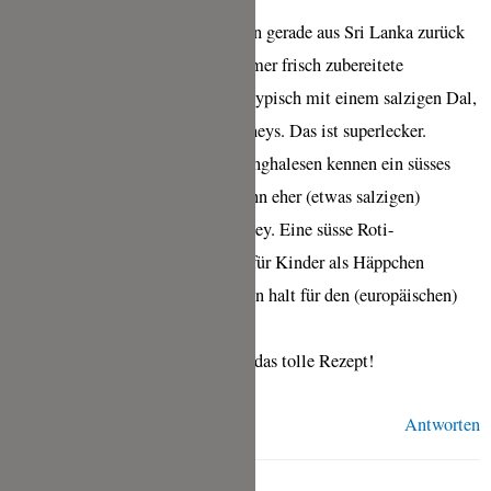
Sehr leckeres Rezept! Wir kommen gerade aus Sri Lanka zurück
und haben dort zum Frühstück immer frisch zubereitete
Kokosnuss-Roti gegessen. Landestypisch mit einem salzigen Dal,
Kokos-Sambal und diversen Chutneys. Das ist superlecker.
Unserer Erfahrung nach kennen Singhalesen kennen ein süsses
Frühstück eher nicht und wenn dann eher (etwas salzigen)
Milchreis mit einem süssen Chutney. Eine süsse Roti-
Kombination wird eigentlich nur für Kinder als Häppchen
zwischendurch zubereitet oder dann halt für den (europäischen)
Gaumen mit Marmelade …
Liebe Grüsse und vielen Dank für das tolle Rezept!
Antworten
TINA