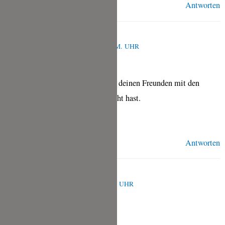
Antworten
TINA
OKTOBER 19, 2022 UM 3:52 P.M. UHR
Das freut mich ja riesig, dass Du deinen Freunden mit den
Coconut Roti eine Freude gemacht hast.
Viele Grüße, Tina
Antworten
BETTINA
OKTOBER 19, 2021 UM 1:28 P.M. UHR