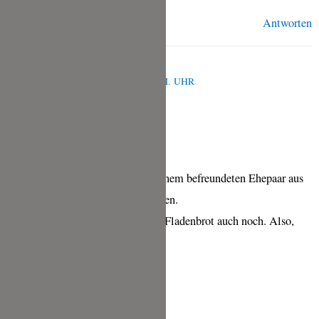
Antworten
ANNEMARIE
OKTOBER 19, 2022 UM 12:42 P.M. UHR
Coconut Roti
ich hab sie gemacht und konnte einem befreundeten Ehepaar aus
Sri Lanka eine Riesenfreude machen.
Und ich liebe Kokos sowieso und Fladenbrot auch noch. Also,
sozusagen perfekt als Beilage
Liebe Grüsse
Annemarie