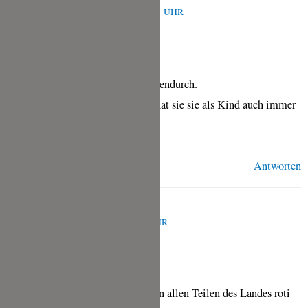
APRIL 9, 2024 UM 10:45 A.M. UHR
Die Roti essen wir eher zwischendurch.
Mala macht sie gerne süß. So hat sie sie als Kind auch immer
bekommen.
Antworten
PEGGI
MÄRZ 11, 2024 UM 6:19 A.M. UHR
Hallo, Hallo,
Ich bin noch in Mirissa und habe in allen Teilen des Landes roti