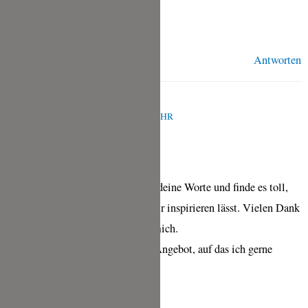
Christian
Antworten
TINA
MÄRZ 26, 2023 UM 4:13 P.M. UHR
Vielen lieben Dank, Christian.
Ich freue mich ehrlich sehr über deine Worte und finde es toll,
dass Du – als Profi – dich von mir inspirieren lässt. Vielen Dank
dafür, das ist ein tolles Lob für mich.
Und auch vielen Dank für dein Angebot, auf das ich gerne
zurückkommen werde.
Viele Grüße, Tina