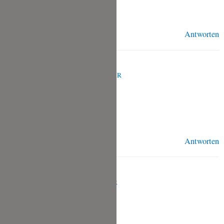
Grüße
Antworten
TINA
MAI 19, 2024 UM 6:55 A.M. UHR
Vielen Dank, Elke!
Antworten
SARAH
APRIL 8, 2024 UM 8:30 P.M. UHR