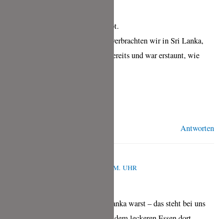
Hallo Tina,
ein tolles uns super leckeres Rezept.
Unsere letzter Urlaub vor Corona verbrachten wir in Sri Lanka,
daher kannte ich die Kokos Roti bereits und war erstaunt, wie
einfach sie zu machen sind.
Danke Dir!
LG Bettina
Antworten
TINA
OKTOBER 20, 2021 UM 7:31 A.M. UHR
Wie toll, dass Du schon in Sri Lanka warst – das steht bei uns
auch auf dem Plan! Auch wegen dem leckeren Essen dort.