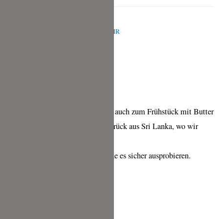
ESTHER
APRIL 13, 2023 UM 7:59 A.M. UHR
Liebe Tina
Du hast recht, die Roti schmecken auch zum Frühstück mit Butter
und Marmelade. Ich bin soeben zurück aus Sri Lanka, wo wir
immer Roti zum Frühstück assen.
Danke dir für das Rezept, ich werde es sicher ausprobieren.
Lieber Gruss
Esther