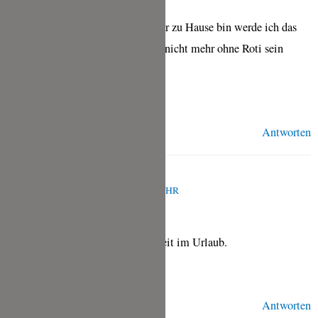
gegessen.
einfach köstlich. Sobald ich wieder zu Hause bin werde ich das
Rezept ausprobieren. Ich werde ja nicht mehr ohne Roti sein
können.
VG
Antworten
TINA
MÄRZ 11, 2024 UM 9:22 P.M. UHR
Wie schön, Peggi! Genieß die Zeit im Urlaub.
Viele Grüße, Tina
Antworten