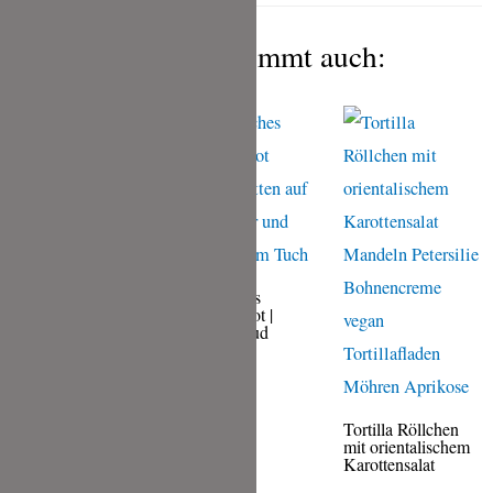
Das gefällt Dir bestimmt auch:
Cajun-Huhn mit
Paprika und Mais
Isländisches
Kümmelbrot |
Kumenbraud
mömmu
Tortilla Röllchen
mit orientalischem
Karottensalat