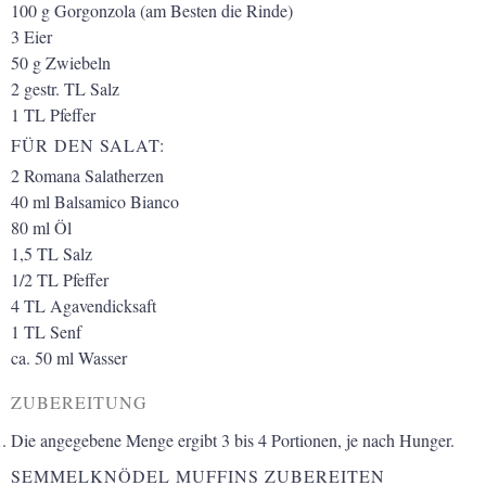
100
g
Gorgonzola (am Besten die Rinde)
3
Eier
50
g
Zwiebeln
2
gestr. TL
Salz
1
TL
Pfeffer
FÜR DEN SALAT:
2
Romana Salatherzen
40
ml
Balsamico Bianco
80
ml
Öl
1,5
TL
Salz
1/2
TL
Pfeffer
4
TL
Agavendicksaft
1
TL
Senf
ca. 50
ml
Wasser
ZUBEREITUNG
Die angegebene Menge ergibt 3 bis 4 Portionen, je nach Hunger.
SEMMELKNÖDEL MUFFINS ZUBEREITEN