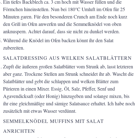
Ein tiefes Backblech ca. 3 cm hoch mit Wasser füllen und die
Förmchen
hineinstellen. Nun bei 180°C Umluft im Ofen für 25
Minuten garen. Für
den besonderen Crunch am Ende noch kurz
den Grill im Ofen anwerfen und
die Semmelknödel von oben
anknuspern. Achtet darauf, dass sie nicht zu
dunkel werden.
Während die Knödel im Ofen backen könnt ihr den Salat
zubereiten.
SALATDRESSING AUS WELKEN SALATBLÄTTERN
Zupft die äußeren großen Salatblätter vom Strunk ab, lasst letzteren
aber ganz. Trockene Stellen am Strunk schneidet ihr ab. Wascht die
Salatblätter und gebt die schlappen und welken Blätter zum
Pürieren in
einen Mixer. Essig, Öl, Salz, Pfeffer, Senf und
Agavendicksaft (oder
Honig) hinzugeben und solange mixen, bis
ihr eine gleichmäßige und
sämige Salatsauce erhaltet. Ich habe noch
zusätzlich mit etwas Wasser
verdünnt.
SEMMELKNÖDEL MUFFINS MIT SALAT
ANRICHTEN