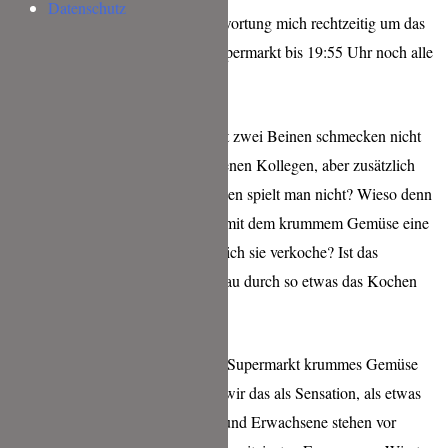
Datenschutz
geplant. Es liegt in meiner Verantwortung mich rechtzeitig um das
Brot zu kümmern und nicht im Supermarkt bis 19:55 Uhr noch alle
Brotsorten verfügbar zu haben.
Krumme Gurken und Karotten mit zwei Beinen schmecken nicht
schlechter als die gerade gewachsenen Kollegen, aber zusätzlich
regen sie die Phantasie an. Mit Essen spielt man nicht? Wieso denn
nicht? Wieso kann ich denn nicht mit dem krummem Gemüse eine
kleine Geschichte erzählen, bevor ich sie verkoche? Ist das
verwerflich? Eigentlich macht genau durch so etwas das Kochen
doch erst richtig Spaß.
Es ist schon grotesk: wenn wir im Supermarkt krummes Gemüse
angeboten bekommen empfinden wir das als Sensation, als etwas
Besonderes und Seltenes. Kinder und Erwachsene stehen vor