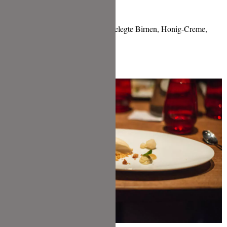
Birnen-Sorbet, Birnen-Püree, eingelegte Birnen, Honig-Creme,
Streusel
aus übrigem Gebäck, Minze