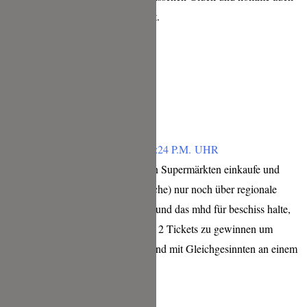
zu einem so schönen Event.
Liebe Grüße von Hilde
Antworten
SABINE
FEBRUAR 5, 2019 UM 4:24 P.M. UHR
Da ich selber kaum noch in Supermärkten einkaufe und
meine Lebensmittel (versuche) nur noch über regionale
Bauern und Höfe beziehe, und das mhd für beschiss halte,
würde ich mich freuen, die 2 Tickets zu gewinnen um
weitern Input zu erhalten und mit Gleichgesinnten an einem
Tisch zu sitzen.