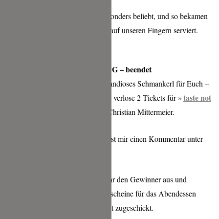
Die Honigcreme war übrigens besonders beliebt, und so bekamen
wir noch eine Extraportion davon auf unseren Fingern serviert.
VERLOSUNG – beendet
Und nun kommt noch ein ganz grandioses Schmankerl für Euch –
taste not
im wahrsten Sinne des Wortes. Ich verlose 2 Tickets für
waste
in der BLAUEN SAU bei Christian Mittermeier.
Was ihr dafür tun müsst? Hinterlasst mir einen Kommentar unter
diesem Blogpost.
Am 07.02.2019 lose ich um 21 Uhr den Gewinner aus und
benachrichtige per Email. Die Gutscheine für das Abendessen
bekommt ihr dann von mir per Post zugeschickt.