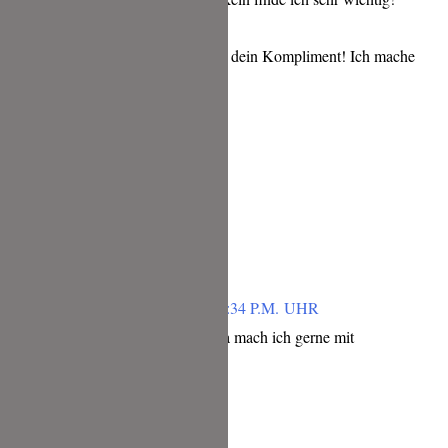
Vielen lieben Dank für dein Kompliment! Ich mache
weiter! 🙂
Liebe Grüße,
Tina
Antworten
VANESSA
FEBRUAR 1, 2019 UM 1:34 P.M. UHR
Klasse Gewinnspiel :-)! Da mach ich gerne mit
Antworten
KATJA