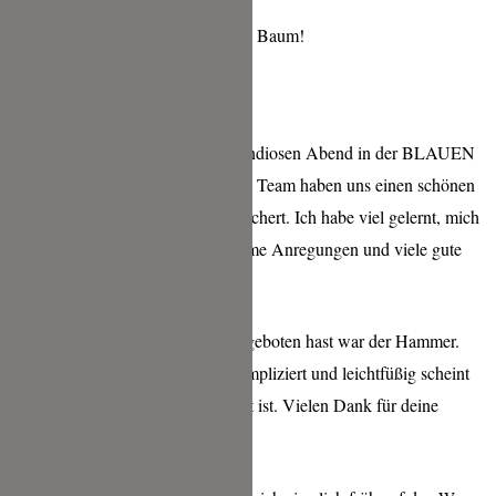
Herzlichen Glückwunsch Caterina Baum!
Vielen lieben Dank für diesen grandiosen Abend in der BLAUEN
SAU lieber Christian. Du und dein Team haben uns einen schönen
und auch aufrüttelnden Abend beschert. Ich habe viel gelernt, mich
ab und an ertappt gefühlt und nehme Anregungen und viele gute
Vorsätze mit nach Hause.
Lieber Uwe, was Du hier wieder geboten hast war der Hammer.
Ich liebe dein Küche, die so unkompliziert und leichtfüßig scheint
und dabei doch so sehr durchdacht ist. Vielen Dank für deine
Kreativität.