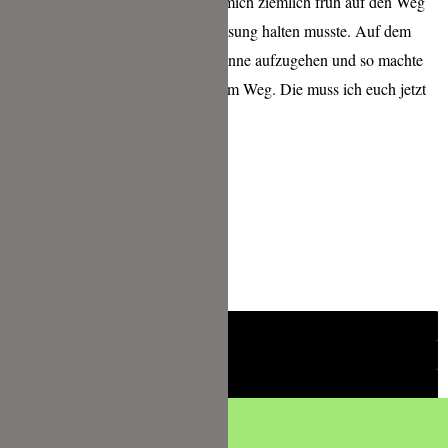
Am nächsten Morgen machte ich mich ziemlich früh auf den Weg
nach Bamberg, weil ich dort Vorlesung halten musste. Auf dem
Weg dorthin begann gerade die Sonne aufzugehen und so machte
ich noch ein paar Bilder auf meinem Weg. Die muss ich euch jetzt
einfach noch zeigen: