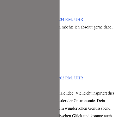
PETRA
FEBRUAR 6, 2019 UM 5:34 P.M. UHR
Wow, was ne tolle Idee! Da möchte ich absolut gerne dabei
sein.
Echt eine tolle Sache
Antworten
HILDE
FEBRUAR 5, 2019 UM 9:02 P.M. UHR
Hallo Tina,
das nenne ich mal eine geniale Idee. Vielleicht inspiriert dies
in Zukunft noch mehr Künstler der Gastronomie. Dein
Erlebnis liest sich nach einem wundervollen Genussabend.
Vielleicht habe ich ja ein bisschen Glück und komme auch