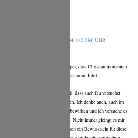
Herzliche Grüße, Christine
Antworten
TINA
FEBRUAR 1, 2019 UM 4:42 P.M. UHR
Liebe Christine,
das passt ja wirklich super, dass Christian momentan
sein Taste not Waste Restaurant führt.
Ich finde es wirklich toll, dass auch Du versuchst
Plastikmüll zu vermeiden. Ich denke auch, auch im
kleinen kann man was bewirken und ich versuche es
ebenfalls so gut es geht. Nicht immer gleingt es mir
perfekt, aber alleine schon ein Bewusstsein für diese
Problematik zu entwickeln finde ich sehr wichtig!