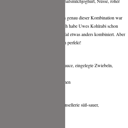
Gekochter und roher Kohlrabi, Schafsmilchjoghurt, Nüsse, roher
Saibling
aus Überständen, Vadouvan-Öl. In genau dieser Kombination war
das mein Highlight des Abends! Ich habe Uwes Kohlrabi schon
vorher zwei mal gegessen, jedes Mal etwas anders kombiniert. Aber
genau so, so ist das Gericht einfach perfekt!
Alte Milchkuh geschmort, Molé-Sauce, eingelegte Zwiebeln,
Sellerie-
Püree, Staudensellerie s/v, Senfsamen
Kandierter Staudensellerie, Staudensellerie süß-sauer,
Blauschimmel-
Käse, Walnuss