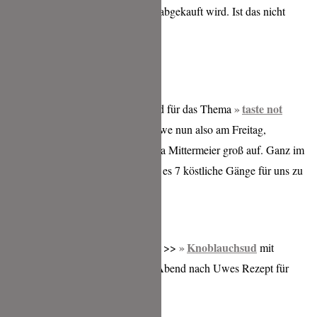
„perfekte“ Hälfte seines Gemüses abgekauft wird. Ist das nicht
schlimm?
Ich finde: Das muss aufhören!
taste not
Um aufzukären, wachzurütteln und für das Thema
waste.
zu sensibilisieren kochte Uwe nun also am Freitag,
zusammen mit dem Team, der Villa Mittermeier groß auf. Ganz im
Highfoodality-Supperclub Stil gab es 7 köstliche Gänge für uns zu
essen.
Knoblauchsud
Den Anfang machte der grandiose >>
mit
Schnittlauchöl, den ich an Heilig Abend nach Uwes Rezept für
meine Familie gekocht habe.