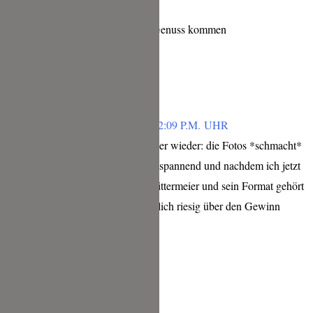
Vielleicht darf ich in den Genuss kommen
Antworten
FRANZISKA
FEBRUAR 4, 2019 UM 12:09 P.M. UHR
Liebe Tina, ich sag es immer wieder: die Fotos *schmacht*
das Thema finde ich super spannend und nachdem ich jetzt
schon soviel über Herrn Mittermeier und sein Format gehört
habe würde ich mich natürlich riesig über den Gewinn
freuen 🙂
Antworten
MARSU