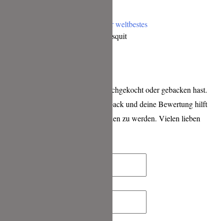
Tiramisu mit selbstgebackenem Bisquit
Schreibe einen Kommentar
wenn Du eines meiner Rezepte nachgekocht oder gebacken hast.
Ich freue mich sehr über ein Feedback und deine Bewertung hilft
mir sehr, bei Google besser gefunden zu werden. Vielen lieben
Dank für deine Zeit!
Name*
E-
Mail-