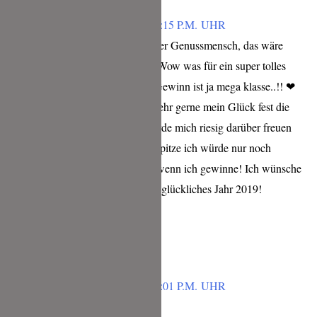
VICTORIA
FEBRUAR 4, 2019 UM 6:15 P.M. UHR
Wow ich bin ja ein absoluter Genussmensch, das wäre
einfach nur soo genial <3 Wow was für ein super tolles
Gewinnspiel von dir Der Gewinn ist ja mega klasse..!! ❤
Der Hammer!! Versuche sehr gerne mein Glück fest die
Däumchen gedrückt ✊ würde mich riesig darüber freuen
Danke dir dafür! Du bist Spitze ich würde nur noch
Freudensprünge machen, wenn ich gewinne! Ich wünsche
ein wunderbares gesundes glückliches Jahr 2019!
Antworten
ANJA KOST
FEBRUAR 4, 2019 UM 6:01 P.M. UHR
Wow ,wie inspirierend