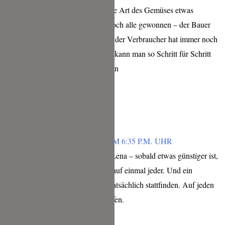
Wenn zb Supetmärkte diese Art des Gemüses etwas
günstiger anbietet hätten doch alle gewonnen – der Bauer
muss nichts verwerfen und der Verbraucher hat immer noch
selber die Wahl. Vielleicht kann man so Schritt für Schritt
alle zum Umdenken bringen
Lg
Antworten
TINA
FEBRUAR 3, 2019 UM 6:35 P.M. UHR
Das ist eine tolle Idee Lena – sobald etwas günstiger ist,
kauft es dann nämlich auf einmal jeder. Und ein
Umdenken könnte so tatsächlich stattfinden. Auf jeden
Fall besser als wegwerfen.