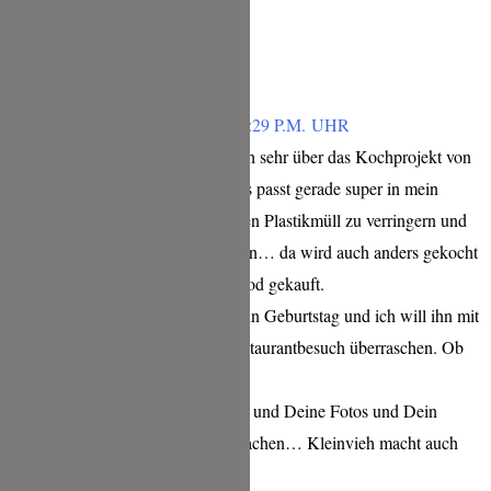
Antworten
CHRISTINE JANNER
FEBRUAR 1, 2019 UM 4:29 P.M. UHR
Oh, wie toll! Ich freue mich sehr über das Kochprojekt von
Mittermaier & Co., denn es passt gerade super in mein
Leben! Ich probiere, meinen Plastikmüll zu verringern und
da kommt eins zum anderen… da wird auch anders gekocht
und kein verpacktes fast food gekauft.
Und morgen hat mein Mann Geburtstag und ich will ihn mit
einem Taste-not-waste-Restaurantbesuch überraschen. Ob
mit oder ohne Gewinn! 🙂
Tina, ich finde Deine Seite und Deine Fotos und Dein
Engagement toll! Weitermachen… Kleinvieh macht auch
Mist, äh….keinen Mist!!!