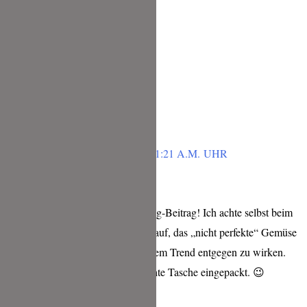
F*CK MHD
In diesem Sinne
Herzlichst Sabine
Antworten
KERSTIN
FEBRUAR 5, 2019 UM 11:21 A.M. UHR
Liebe Tina,
danke für diesen tollen Blog-Beitrag! Ich achte selbst beim
Einkaufen schon lange darauf, das „nicht perfekte“ Gemüse
oder Obst zu kaufen, um dem Trend entgegen zu wirken.
Natürlich in die mitgebrachte Tasche eingepackt. 😉