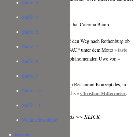
Staffel 4
des Menüs.
Staffel 5
-> Gewinnspiel beendet: gewonnen hat Caterina Baum
Staffel 6
Freitag Abend machte ich mich auf den Weg nach Rothenburg ob
Staffel 7
taste
der Tauber um in der „BLAUEN SAU“ unter dem Motto
not waste.
einen Supperclub vom phänomenalen Uwe von
Staffel 8
Highfoodality
zu besuchen.
Staffel 9
D
er Anlass war bzw. ist ein Pop-Up Restaurant Konzept des, in
Staffel 10
Christian Mittermeier
Rothenburg ansässigen, Spitzenkochs
.
Staffel 11
Das Video des Abends >> KLICK
Weihnachtsedition
Rezepte