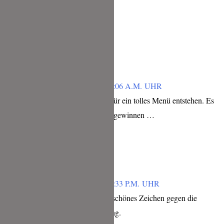
Lieben Gruß,
Tina
Antworten
SABINE RICHEL
FEBRUAR 3, 2019 UM 9:06 A.M. UHR
Es ist super zu sehen was für ein tolles Menü entstehen. Es
super diesen Gutschein zu gewinnen …
Antworten
KAI
FEBRUAR 1, 2019 UM 8:33 P.M. UHR
Schöne kreative Ideen ein schönes Zeichen gegen die
Lebensmittelverschwendung.