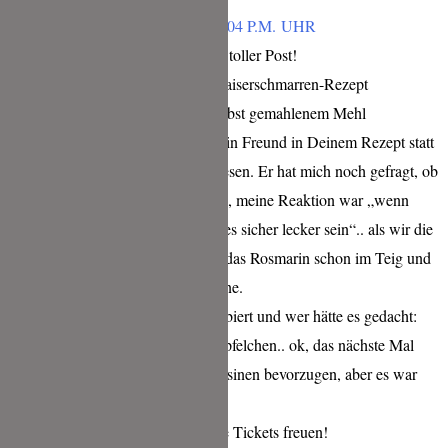
JANUAR 31, 2019 UM 9:04 P.M. UHR
Liebe Tina, wie immer ein toller Post!
Als wir Dein allerbestes Kaiserschmarren-Rezept
ausprobiert haben – mit selbst gemahlenem Mehl
selbstverständlich – hat mein Freund in Deinem Rezept statt
Rumrosinen Rosmarin gelesen. Er hat mich noch gefragt, ob
wirklich Rosmarin rein soll, meine Reaktion war „wenn
Tina das so schreibt, wird es sicher lecker sein“.. als wir die
Lage realisiert hatten, war das Rosmarin schon im Teig und
der Teig schon in der Pfanne.
Wir haben es trotzdem probiert und wer hätte es gedacht:
der Rosmarin war das i-Tüpfelchen.. ok, das nächste Mal
würde ich doch die Rumrosinen bevorzugen, aber es war
Taste Not Waste at its best.
Würde mich riesig über die Tickets freuen!