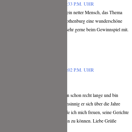
FEBRUAR 3, 2019 UM 8:33 P.M. UHR
Michael Mittermeier ist so ein netter Mensch, das Thema
unglaublich wichtig und Rothenburg eine wunderschöne
Stadt. Da mache ich doch sehr gerne beim Gewinnspiel mit.
Antworten
GITTA
FEBRUAR 3, 2019 UM 8:02 P.M. UHR
Liebe Tina,
ich verfolge Uwes Blog nun schon recht lange und bin
absolut begeistert wie wahnsinnig er sich über die Jahre
entwickelt hat. Daher würde ich mich freuen, seine Gerichte
live und in Farbe schmecken zu können. Liebe Grüße