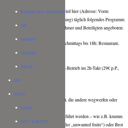
Vom 14.02.19 bis zum 10.03.19 wird hier (Adresse: Vorm
Rezepte zum Abnehmen
Würzburger Tor 7, 91541 Rothenburg) täglich folgendes Programm
süß
für alle interessierten Gäste, Teilnehmer und Beteiligten angeboten:
herzhaft
Vormittags, mittags und nachmittags bis 18h: Restaurant,
Workshops,
Getränke
Kochkurse
Saison
Abends ab 18h: Restaurant-Betrieb im 2h-Takt (29€ p.P.,
25€ VVK)
DIY
Sonntags ab 10h: Brunch
Travel
Es werden Lebensmittel verarbeitet, die andere wegwerfen oder
Island
einer
minderwertigen Verarbeitung zugeführt werden – wie z.B. krumm
New York City
gewachsenes Gemüse („misfits“ oder „unwanted fruits“) oder Brot