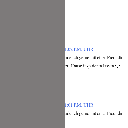
Viele Grüße
Kerstin
Antworten
EVA
FEBRUAR 4, 2019 UM 11:02 P.M. UHR
die Idee ist Klasse! Das würde ich gerne mit einer Freundin
ausprobieren und mich für zu Hause inspirieren lassen 🙂
Antworten
EVA
FEBRUAR 4, 2019 UM 11:01 P.M. UHR
die Idee ist Klasse! Das würde ich gerne mit einer Freundin
ausprobieren 🙂