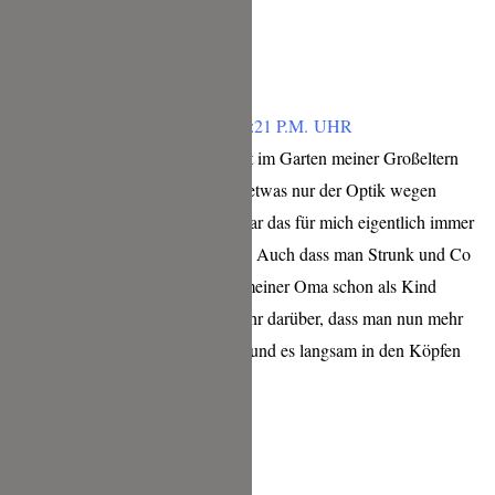
Antworten
RINCHEN
FEBRUAR 4, 2019 UM 7:21 P.M. UHR
Als Kind habe ich viel Zeit im Garten meiner Großeltern
verbracht, die nie, nie, nie etwas nur der Optik wegen
entsorgt hätten. Deshalb war das für mich eigentlich immer
eine Selbstverständlichkeit. Auch dass man Strunk und Co
essen kann war mir dank meiner Oma schon als Kind
bewusst. Ich freue mich sehr darüber, dass man nun mehr
über dieses Thema spricht und es langsam in den Köpfen
der Menschen ankommt.
Antworten