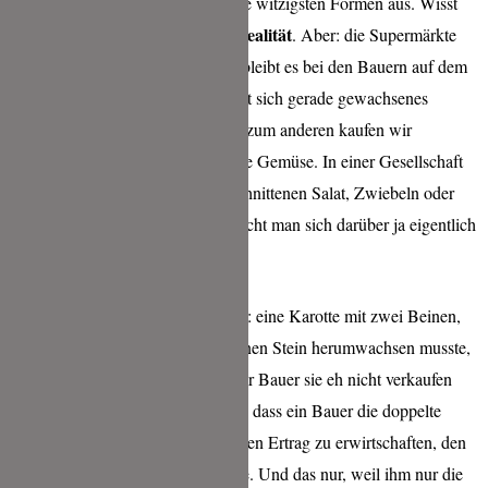
solchen Kisten und suchen sich die witzigsten Formen aus. Wisst
Krummes Gemüse ist Realität
ihr was?
. Aber: die Supermärkte
wollen dieses Gemüse nicht, also bleibt es bei den Bauern auf dem
Feld.Warum? Nun: zum einen lässt sich gerade gewachsenes
Gemüse leichter in Kisten packen zum anderen kaufen wir
Verbraucher eben lieber das gerade Gemüse. In einer Gesellschaft
in der es Abnehmer für fertig geschnittenen Salat, Zwiebeln oder
Tomaten im Supermarkt gibt, braucht man sich darüber ja eigentlich
nicht wundern.
Was mich aber wirlich bestürzt hat: eine Karotte mit zwei Beinen,
die sie nur hat, weil sie z.B. um einen Stein herumwachsen musste,
bleibt auf dem Feld liegen, weil der Bauer sie eh nicht verkaufen
kann. Denkt mal weiter: d.h. auch, dass ein Bauer die doppelte
Fläche Felder bestellen muss um den Ertrag zu erwirtschaften, den
ER eigentlich zum Leben bräuchte. Und das nur, weil ihm nur die