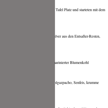
Danach nahmen wir an der langen Tafel Platz und starteten mit dem
7 -Gänge Menü.
Rote Bete rehydriert, Rote-Bete-Pulver aus den Entsafter-Resten,
eingelegte Rosenblüten, Haselnuss
Altes Brot: Brotcreme, Röstbrot, marinierter Blumenkohl
Ganz verarbeiteter Rotkohl: Rotkohlgazpacho, Senfeis, krumme
Gurke