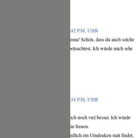
Antworten
THERESA
FEBRUAR 3, 2019 UM 3:42 P.M. UHR
Tolles und so wichtiges Thema! Schön, dass du auch solche
Aspekte auf deinem Blog beleuchtest. Ich würde mich sehr
über Tickets freuen.
Antworten
LENA
FEBRUAR 3, 2019 UM 2:54 P.M. UHR
Wow das ist so super !!!
Da schmeckt das Essen gleich noch viel besser. Ich würde
mich irre über den Gutschein freuen.
Und ich hoffe auch, dass endlich ein Umdenken statt findet.