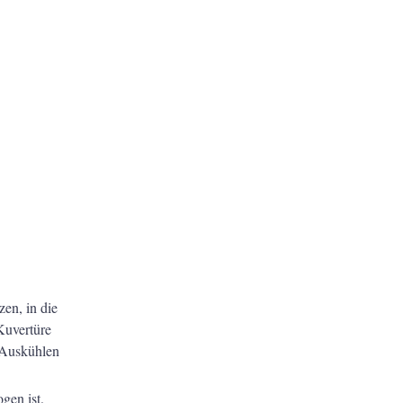
en, in die
Kuvertüre
 Auskühlen
gen ist.