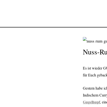
Nuss-R
Es ist wieder
für Euch geback
G
estern habe i
Indischem Curry
Gugelhupf
, ei