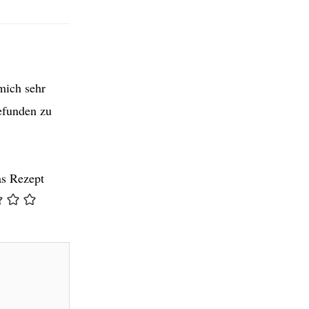
mich sehr
efunden zu
as Rezept