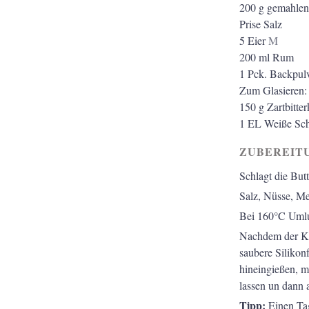
200
g
gemahlen
Prise Salz
5
Eier
M
200
ml
Rum
1
Pck. Backpul
Zum Glasieren:
150
g
Zartbitte
1
EL
Weiße Sc
ZUBEREIT
Schlagt die But
Salz, Nüsse, Me
Bei 160°C Umlu
Nachdem der Kuc
saubere Silikon
hineingießen, m
lassen un dann 
Tipp:
Einen Tag