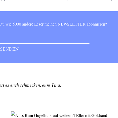
t Du wie 5000 andere Leser meinen NEWSLETTER abonnieren?
st es euch schmecken, eure Tina.