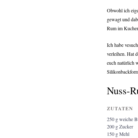
Obwohl ich eig
gewagt und dabe
Rum im Kuchen 
Ich habe vesuc
verleihen. Hat 
euch natürlich 
Silikonbackfor
Nuss-R
ZUTATEN
250
g
weiche Bu
200
g
Zucker
150
g
Mehl