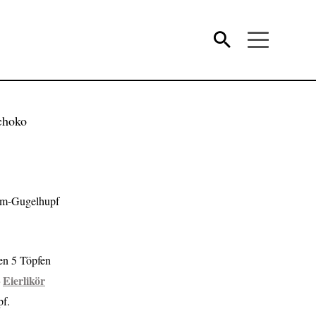
um-Gugelhupf
en 5 Töpfen
Eierlikör
pf.