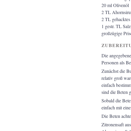
20
ml
Olivenöl
2
TL
Ahornsiru
2
TL
gehacktes
1
gestr. TL
Salz
großzügige Pris
ZUBEREIT
Die angegebene 
Personen als Be
Zunächst die Bu
relativ groß wa
einfach bestimm
sind die Beten 
Sobald die Bete
einfach mit ei
Die Beten achte
Zitronensaft au