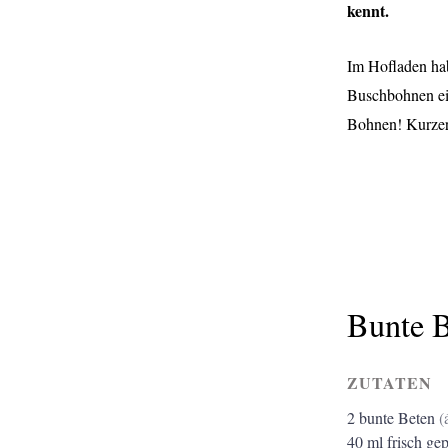
kennt.
Im Hofladen hab
Buschbohnen ein
Bohnen! Kurzer
Bunte B
ZUTATEN
2
bunte Beten
(
40
ml
frisch gep