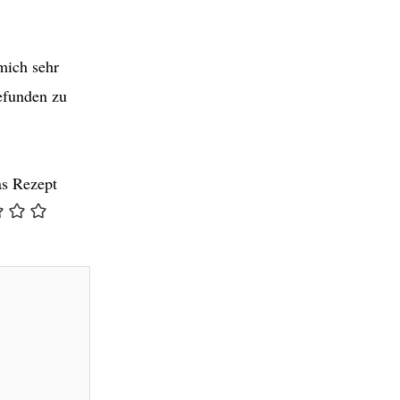
mich sehr
efunden zu
as Rezept