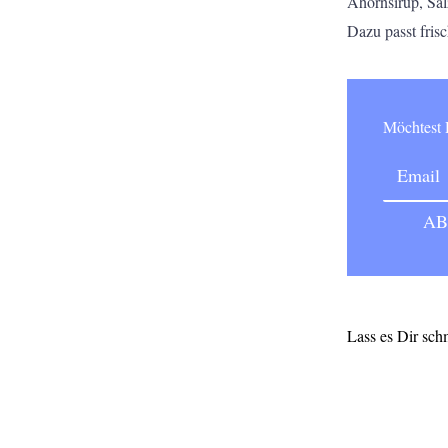
Ahornsirup, Sal
Dazu passt fris
Möchtes
Lass es Dir sch