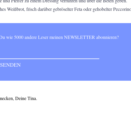
z und Pfeffer zu einem Dressing verrühren und über die Beten geben.
ches Weißbrot, frisch darüber gebröselter Feta oder gehobelter Peccori
t Du wie 5000 andere Leser meinen NEWSLETTER abonnieren?
mecken, Deine Tina.