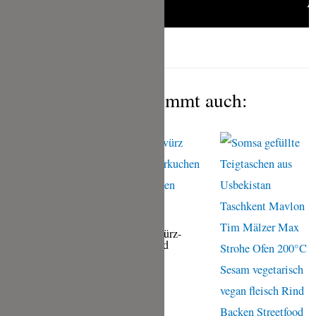
Das gefällt Dir bestimmt auch:
Apfel-Gewürz-
Kuchen und
Handkäse-Risotto
mit Zimt-Wirsing,