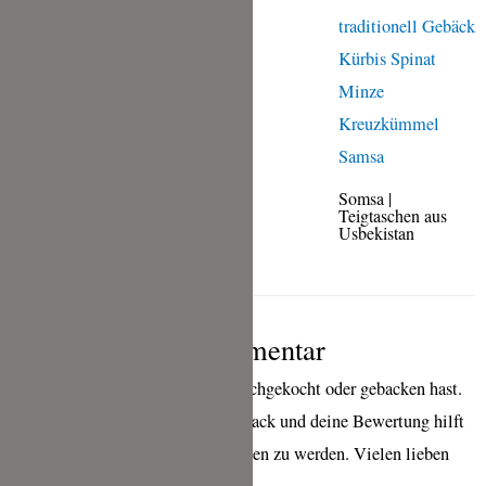
Tuile, scharfen
Äpfeln und
Bratwurst
Somsa |
Teigtaschen aus
Usbekistan
Schreibe einen Kommentar
wenn Du eines meiner Rezepte nachgekocht oder gebacken hast.
Ich freue mich sehr über ein Feedback und deine Bewertung hilft
mir sehr, bei Google besser gefunden zu werden. Vielen lieben
Dank für deine Zeit!