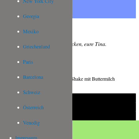
New York City
Georgia
Mexiko
Lasst es euch schmecken, eure Tina.
Griechenland
Paris
Barcelona
Schweiz
Österreich
Venedig
Impressum