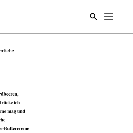
rdbeeren,
drücke ich
erne mag und
che
le-Buttercreme