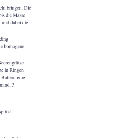
eln bringen. Die
bis die Masse
n und dabei die
ding
ine homogene
Beerengrütze
ze in Ringen
e Buttercreme
 mind. 3