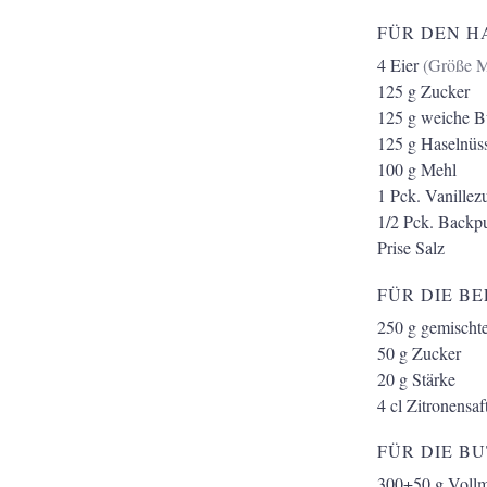
FÜR DEN H
4
Eier
(Größe 
125
g
Zucker
125
g
weiche Bu
125
g
Haselnüs
100
g
Mehl
1
Pck.
Vanillez
1/2
Pck.
Backpu
Prise
Salz
FÜR DIE B
250
g
gemischt
50
g
Zucker
20
g
Stärke
4
cl
Zitronensaf
FÜR DIE B
300+50
g
Vollm