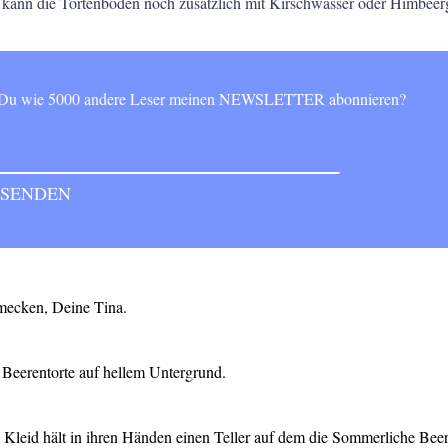
ann die Tortenböden noch zusätzlich mit Kirschwasser oder Himbeerg
t Du wie 5000 andere Leser meinen NEWSLETTER abonnieren?
mecken, Deine Tina.