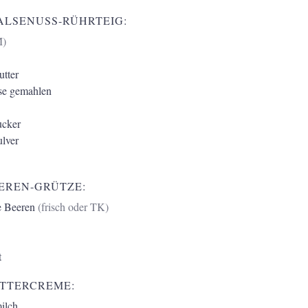
ALSENUSS-RÜHRTEIG:
M)
tter
se gemahlen
ucker
lver
EEREN-GRÜTZE:
e Beeren
(frisch oder TK)
t
UTTERCREME:
ilch