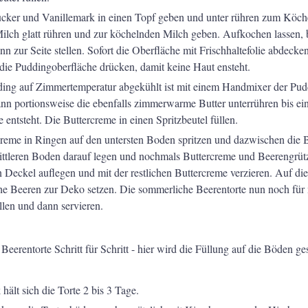
cker und Vanillemark in einen Topf geben und unter rühren zum Köch
Milch glatt rühren und zur köchelnden Milch geben. Aufkochen lassen, 
n zur Seite stellen. Sofort die Oberfläche mit Frischhaltefolie abdecke
f die Puddingoberfläche drücken, damit keine Haut ensteht.
ding auf Zimmertemperatur abgekühlt ist mit einem Handmixer der Pud
nn portionsweise die ebenfalls zimmerwarme Butter unterrühren bis e
 entsteht. Die Buttercreme in einen Spritzbeutel füllen.
reme in Ringen auf den untersten Boden spritzen und dazwischen die 
ittleren Boden darauf legen und nochmals Buttercreme und Beerengrüt
n Deckel auflegen und mit der restlichen Buttercreme verzieren. Auf di
he Beeren zur Deko setzen. Die sommerliche Beerentorte nun noch für
llen und dann servieren.
ält sich die Torte 2 bis 3 Tage.