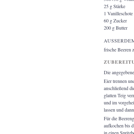
25
g
Stärke
1
Vanilleschote
60
g
Zucker
200
g
Butter
AUSSERDEM
frische Beeren 
ZUBEREIT
Die angegebene
Eier trennen un
anschließend di
glatten Teig ver
und im vorgehe
lassen und dann
Für die Beeren
aufkochen bis d
in einen Spritzb