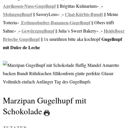
Aprikosen-Nuss-Gugelhupf
|| Brigittas Kulinarium
Mohnguglhupf
Chai-Kürbis-Bundt
|| SavoryLens
|| Meine
Erdnussbutter-Bananen-Gugelhupf
Torteria
|| Obers trifft
Gewürzguglhupf
Heidelbeer
Sahne
|| Julia´s Sweet Bakery
Brioche Gugelhupf
Gugelhupf
|| 1x umrühren bitte aka kochtopf
mit Dulce de Leche
Marzipan Gugelhupf mit
Schokolade
ZUTATEN