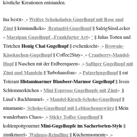
köstliche Kreationen entstanden.
Weißer Schokoladen Gugelhupf mit Rose und
Ina Is(st)t
Zimt
Bratapfel-Gugelhupf
|| krimiundkeks
|| SalzigSüssLecker
Marzipan Gugelhupf „Frankfurter Art
“
|| Julias Torten und
Honig Chai Gugelhupf
Brownie-
Törtchen
|| evchenkocht
Käsekuchen-Gugelhupf
Cranberry-Mandel-
|| Coffee2Stay
Hupf
Saftiger Gugelhupf mit
|| Naschen mit der Erdbeerqueen
Zimt und Mandeln
Patzerlgugelhupf
|| Turbohausfrau
|| eat
Histaminarmer Blaubeer-Marmor Gugelhupf
Tolerant
|| Jessis
Mini Espresso Gugelhupfe mit Zimt
Schlemmerkitchen
||
Mandel-Kirsch-Schoko-Gugelhupf
Linal’s Backhimmel
||
Schoko-Gugelhupf mit Lebkuchengewürz
ninamanie
|| Mein
Sticky Toffee Gugelhupf
wunderbares Chaos
||
Mini-Gugelhupfe im Sachertorten-Style
kohlenpottgourmet
||
Walnuss-Reindling
zimtkringel
|| Küchenmomente