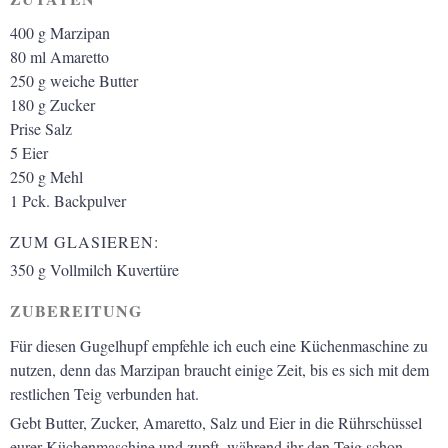
400
g
Marzipan
80
ml
Amaretto
250
g
weiche Butter
180
g
Zucker
Prise
Salz
5
Eier
250
g
Mehl
1
Pck.
Backpulver
ZUM GLASIEREN:
350
g
Vollmilch Kuvertüre
ZUBEREITUNG
Für diesen Gugelhupf empfehle ich euch eine Küchenmaschine zu
nutzen, denn das Marzipan braucht einige Zeit, bis es sich mit dem
restlichen Teig verbunden hat.
Gebt Butter, Zucker, Amaretto, Salz und Eier in die Rührschüssel
eurer Küchenmaschine und zupft, während ihr den Teig schon