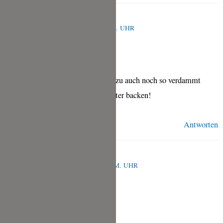
KEVIN
FEBRUAR 23, 2021 UM 10:20 P.M. UHR
Super einfaches Fladenbrot und dazu auch noch so verdammt
lecker! Werde ich definitiv jetzt öfter backen!
Antworten
TINA
FEBRUAR 24, 2021 UM 6:38 A.M. UHR
Das freut mich Kevin! 🙂