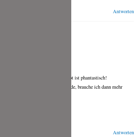
Antworten
CHRISTIAN
JUNI 15, 2024 UM 5:02 P.M. UHR
Hallo Tina,
danke für das tolle Rezept, das Brot ist phantastisch!
Wenn ich Dinkelmehl 630 verwende, brauche ich dann mehr
Wasser? Gibt’s da eine Faustregel?
Viele Grüße
Christian
Antworten