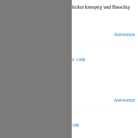
Super einfach zu machen und sehr lecker knusprig und flauschig
danke liebe Tina
Antworten
TINA
FEBRUAR 22, 2023 UM 8:07 A.M. UHR
Sehr gerne, Sandra!
Antworten
HEIKE HOSER-SCHLOSSER
AUGUST 27, 2021 UM 6:42 P.M. UHR