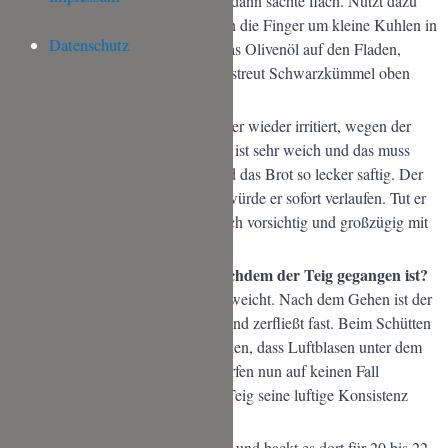
nochmals mit Mehl und drückt ihn dann sachte flach. Nutzt dazu
zunächst die Handflächen und dann die Finger um kleine Kuhlen in
Datenschutz
das Fladenbrot zu drücken. Gebt das Olivenöl auf den Fladen,
verteilt dieses mit den Händen und streut Schwarzkümmel oben
drauf.
Hinweis:
Viele von Euch sind immer wieder irritiert, wegen der
Konsistenz des Teiges. Ja, der Teig ist sehr weich und das muss
auch so sein, denn nur deshalb wird das Brot so lecker saftig. Der
Teig wirkt total flüssig und so, als würde er sofort verlaufen. Tut er
aber nicht: versprochen! Seid einfach vorsichtig und großzügig mit
dem Mehl.
Warum darf ich nicht kneten nachdem der Teig gegangen ist?
Damit keine Luft aus dem Teig entweicht. Nach dem Gehen ist der
Teig sehr weich und geschmeidig und zerfließt fast. Beim Schütten
auf die Arbeitsfläche werdet ihr sehen, dass Luftblasen unter dem
Teig eingeschlossen sind. Diese dürfen nun auf keinen Fall
herausgeknetet werden, damit der Teig seine luftige Konsistenz
behält.
Schiebt das Fladenbrot in den Ofen und backt es dort für 20 bis 22