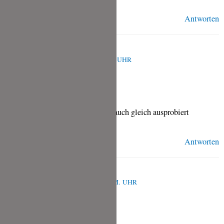
Antworten
DETLEV ZACHARIAS
FEBRUAR 16, 2021 UM 5:23 P.M. UHR
Einfach ein super rezept haben es auch gleich ausprobiert
Antworten
TINA
FEBRUAR 16, 2021 UM 5:39 P.M. UHR
Klasse, du warst ja super fix!