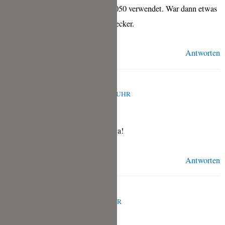
mitbringt. Ich habe Dinkelmehl 1050 verwendet. War dann etwas
dunkler und kompakter aber sehr lecker.
Antworten
TINA
APRIL 29, 2021 UM 12:39 P.M. UHR
Das freut mich sehr, liebe Claudia!
Antworten
MONIKA F
APRIL 21, 2021 UM 5:44 P.M. UHR