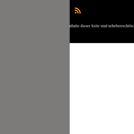
Copyright © 2026 foodundco.de | Alle Inhalte dieser Seite sind urheberrechtli
geschützt.