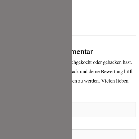
Eiersalat aus
Kitchen Impossible
Schreibe einen Kommentar
wenn Du eines meiner Rezepte nachgekocht oder gebacken hast.
Ich freue mich sehr über ein Feedback und deine Bewertung hilft
mir sehr, bei Google besser gefunden zu werden. Vielen lieben
Dank für deine Zeit!
Name*
E-