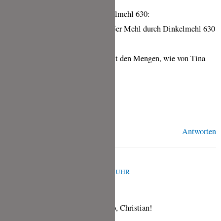
Update zur Verwendung Dinkelmehl 630:
Ich habe nun mehrmals das 405er Mehl durch Dinkelmehl 630
ersetzt.
Das Rezept funktioniert 1:1 mit den Mengen, wie von Tina
beschrieben.
Viele Grüße
Christian
Antworten
TINA
JULI 21, 2024 UM 4:24 P.M. UHR
Ganz lieben Dank für die Info, Christian!