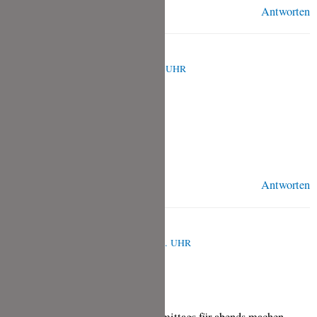
Antworten
EUTKOWSKI
FEBRUAR 20, 2021 UM 2:42 P.M. UHR
Serh lecker
Antworten
MAD
FEBRUAR 17, 2021 UM 11:00 P.M. UHR