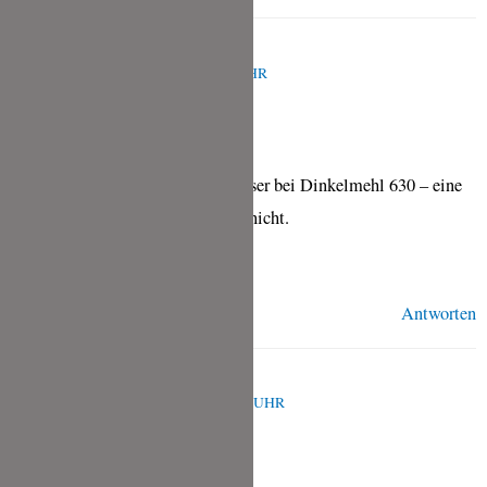
TINA
JUNI 16, 2024 UM 6:38 A.M. UHR
Hallo Christian,
ja, man braucht etwas mehr Wasser bei Dinkelmehl 630 – eine
Faustregel kenne ich aber leider nicht.
Viele Grüße, Tina
Antworten
CHRISTIAN
JULI 21, 2024 UM 11:02 A.M. UHR