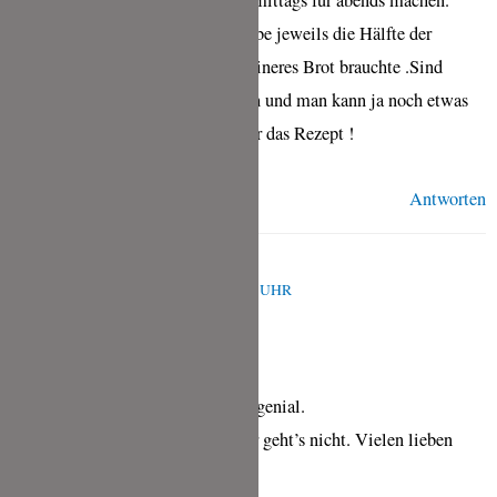
Super lecker. Kann man gut noch mittags für abends machen.
Ruck zuck schnell „angerührt“ Habe jeweils die Hälfte der
Zutaten genommen, da ich ein kleineres Brot brauchte .Sind
begeistert. So einfach zuzubereiten und man kann ja noch etwas
variieren mit Gewürzen. Danke für das Rezept !
Antworten
TINA WUTZKE
FEBRUAR 17, 2021 UM 9:29 P.M. UHR
Hallöchen, dieser Teig ist einfach genial.
Soviel Varianten…. perfekt, besser geht’s nicht. Vielen lieben
Dank