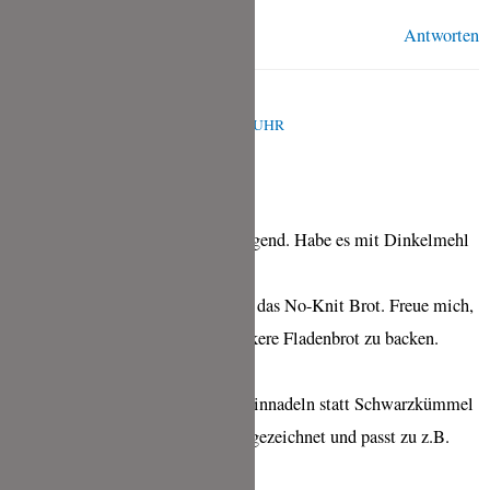
Antworten
CÉCILE
AUGUST 7, 2023 UM 10:44 A.M. UHR
Das Fladenbrot schmeckt hervorragend. Habe es mit Dinkelmehl
530
gebacken. Backe schon seit Jahren das No-Knit Brot. Freue mich,
ab sofort auch regelmässig das leckere Fladenbrot zu backen.
Habe
auch mal die Variante mit Rosmarinnadeln statt Schwarzkümmel
gebacken. Schmeckt ebenfalls ausgezeichnet und passt zu z.B.
hervorragend zu Burrata.