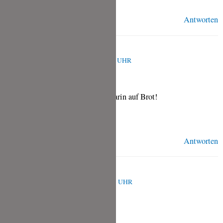
Antworten
TINA
AUGUST 8, 2023 UM 7:13 A.M. UHR
Das klingt toll – ich liebe Rosmarin auf Brot!
Viele Grüße, Tina
Antworten
SANDRA
FEBRUAR 22, 2023 UM 7:53 A.M. UHR