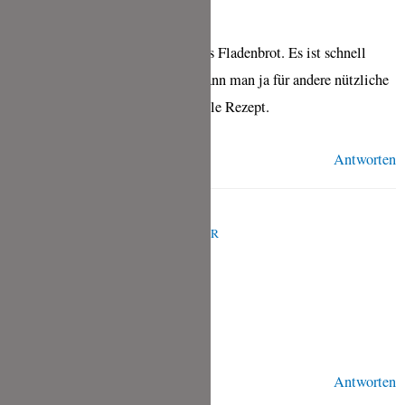
Super Rezept, nie wieder gekauftes Fladenbrot. Es ist schnell
zusammengerührt, die Ruhezeit kann man ja für andere nützliche
Arbeiten nutzen. Danke für das tolle Rezept.
Antworten
BRIGITTE BLASCHITZ
APRIL 7, 2021 UM 12:54 P.M. UHR
Einfach ein tolles Brot danke
Antworten