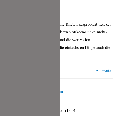
Guten Tag.
Habe gerade „Dein“ Fladenbrot ohne Kneten ausprobiert. Lecker
!!! (auch mit dem von mir verwendeten Vollkorn-Dinkelmehl).
Vielen Dank für das tolle Rezept und die wertvollen
Tipps/Hinweise. Manchmal sind die einfachsten Dinge auch die
Besten!
Antworten
TINA
JULI 13, 2025 UM 7:32 A.M. UHR
Sehr gerne und vielen Dank für dein Lob!