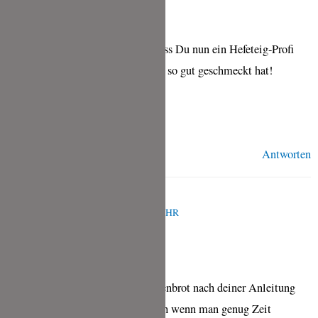
Liebe Heike,
ich freue mich riesig für dich, dass Du nun ein Hefeteig-Profi
bist und Dir das Fladenbrot auch so gut geschmeckt hat!
Liebe Grüße,
Tina
Antworten
CLAUDIA SCHMIDT
APRIL 29, 2021 UM 11:34 A.M. UHR
Hallo Tina, habe gestern das Fladenbrot nach deiner Anleitung
gebacken. Es ging wirklich einfach wenn man genug Zeit