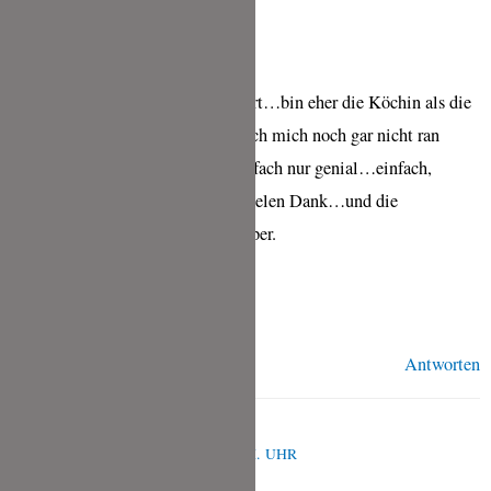
Hallo Tina,
habe heute Dein Rezept ausprobiert…bin eher die Köchin als die
Bäckerin…und an Hefeteig habe ich mich noch gar nicht ran
getraut. Aber dieses Rezept ist einfach nur genial…einfach,
schnell und sooo lecker. Vielen, vielen Dank…und die
Möglichkeiten zum variieren…super.
Liebe Grüße
Heike
Antworten
TINA
AUGUST 28, 2021 UM 7:08 A.M. UHR