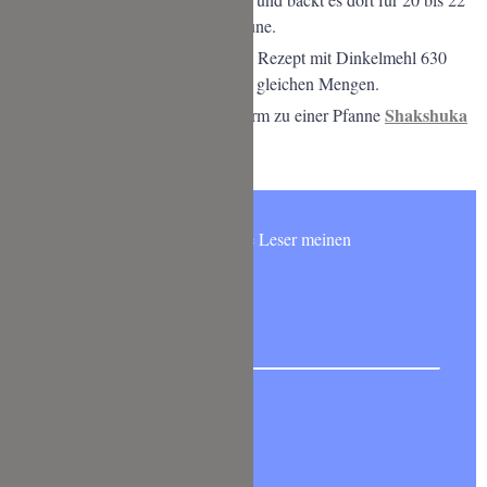
Minuten, je nach gewünschter Bräune.
Tipp:
Mein Leser Christian hat das Rezept mit Dinkelmehl 630
probiert und es funktioniert mit den gleichen Mengen.
Shakshuka
Wir haben das Fladenbrot noch warm zu einer Pfanne
gegessen – ein Gedicht.
Möchtest Du wie 6000 andere Leser meinen
NEWSLETTER abonnieren?