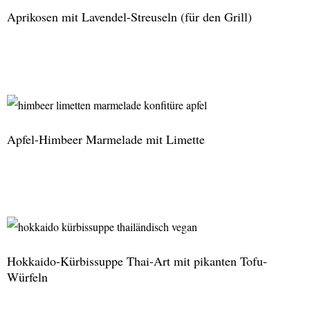
Aprikosen mit Lavendel-Streuseln (für den Grill)
Aprikosen
mit
Lavendel-
Streuseln
Apfel-Himbeer Marmelade mit Limette
(für
den
Grill)
Apfel-
Himbeer
Marmelade
mit
Hokkaido-Kürbissuppe Thai-Art mit pikanten Tofu-
Limette
Würfeln