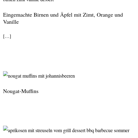
Eingemachte Birnen und Äpfel mit Zimt, Orange und
Vanille
[…]
Eingemachte
Birnen
und
Äpfel
Nougat-Muffins
mit
Zimt,
Orange
Nougat-
und
Muffins
Vanille