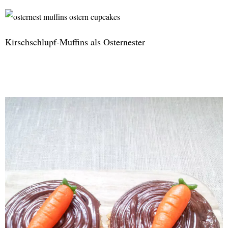
Cotta
mit
Basilikum-
Kirschschlupf-Muffins als Osternester
Erdbeeren
Kirschschlupf-
Muffins
als
Osternester