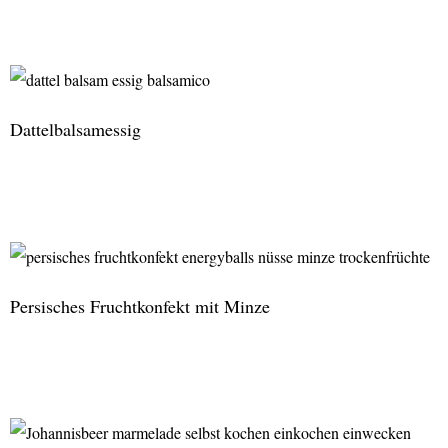
Hokkaido-
Kürbissuppe
Thai-
Art
Dattelbalsamessig
mit
pikanten
Tofu-
Dattelbalsamessig
Würfeln
Persisches Fruchtkonfekt mit Minze
Persisches
Fruchtkonfekt
mit