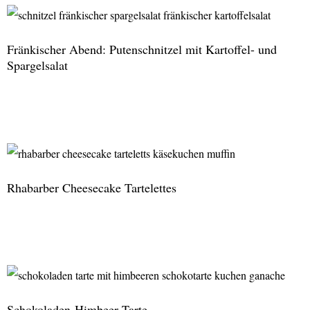
mit
Paprika-
Fränkischer Abend: Putenschnitzel mit Kartoffel- und
Ingwer
Spargelsalat
Chutney
und
Fränkischer
Zucchini
Abend:
Brötchen
Putenschnitzel
mit
Rhabarber Cheesecake Tartelettes
Kartoffel-
und
Spargelsalat
Rhabarber
Cheesecake
Tartelettes
Schokoladen-Himbeer Tarte