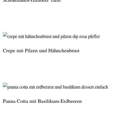
Schokoladen-
Himbeer
Tarte
Crepe mit Pilzen und Hähnchenbrust
Crepe
mit
Pilzen
und
Panna Cotta mit Basilikum-Erdbeeren
Hähnchenbrust
Panna