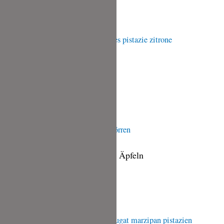
Quitten-
Gummibärchen
Kamutkekse mit Pistazien
Kamutkekse
mit
Pistazien
Pinke Apfelringe aus Ballerina Äpfeln
Pinke
Apfelringe
aus