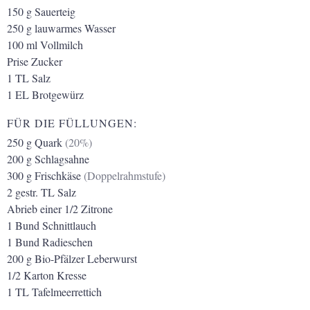
150
g
Sauerteig
250
g
lauwarmes Wasser
100
ml
Vollmilch
Prise
Zucker
1
TL
Salz
1
EL
Brotgewürz
FÜR DIE FÜLLUNGEN:
250
g
Quark
(20%)
200
g
Schlagsahne
300
g
Frischkäse
(Doppelrahmstufe)
2
gestr. TL
Salz
Abrieb einer 1/2 Zitrone
1
Bund
Schnittlauch
1
Bund
Radieschen
200
g
Bio-Pfälzer Leberwurst
1/2
Karton
Kresse
1
TL
Tafelmeerrettich