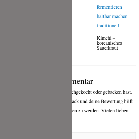
Salzzitronen |
Zitronen in
Salzlake
Kimchi –
koreanisches
Sauerkraut
Schreibe einen Kommentar
wenn Du eines meiner Rezepte nachgekocht oder gebacken hast.
Ich freue mich sehr über ein Feedback und deine Bewertung hilft
mir sehr, bei Google besser gefunden zu werden. Vielen lieben
Dank für deine Zeit!
Name*