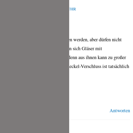
TINA
APRIL 19, 2022 UM 7:53 A.M. UHR
Hallo Veronika,
ja, die Gläser müssen verschlossen werden, aber dürfen nicht
komplett dicht sein. Daher eignen sich Gläser mit
Gummidichtung besonders gut, denn aus ihnen kann zu großer
Druck entweichen. Ein Schraubdeckel-Verschluss ist tatsächlich
ungeeignet.
Viele Grüße,
Tina
Antworten
KOMANDITAER