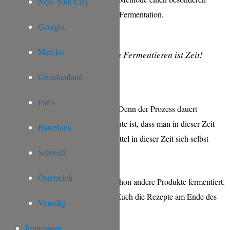
New York City
Geschmack herzustellen, als durch Fermentation.
Georgia
Mexiko
Das Wichtigste beim Fermentieren ist Zeit!
Griechenland
Paris
Ja, Geduld müsst ihr schon haben. Denn der Prozess dauert
mindestens 3 Wochen. Aber das Gute ist, dass man in dieser Zeit
Barcelona
nur Warten muss und die Lebensmittel in dieser Zeit sich selbst
Schweiz
überlassen kann.
Österreich
Neben Sauerkraut habe ich auch schon andere Produkte fermentiert.
Probiert euch mal durch, ich habe Euch die Rezepte am Ende des
Venedig
Beitrags verlinkt.
Impressum