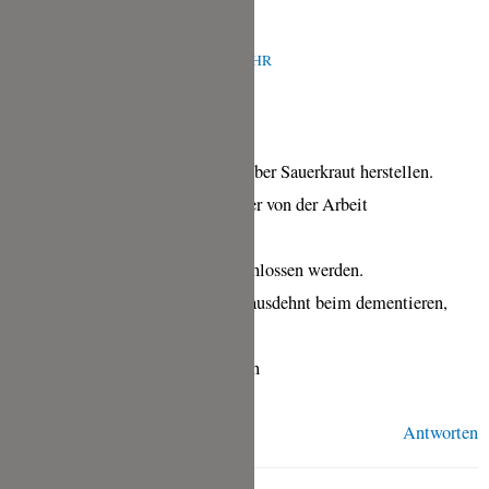
VERONIKA KAKANOWSKI
APRIL 18, 2022 UM 12:03 P.M. UHR
Hallo ihr lieben.
Ich wollte dieses Jahr auch mal selber Sauerkraut herstellen.
Habe dafür 2,5l große Gurkengläser von der Arbeit
mitgenommen.
Lese hier, die Gläser müssen verschlossen werden.
Dumme Frage, aber wenn es sich ausdehnt beim dementieren,
explodieren die Gläser nicht ?
Danke im voraus für die Antworten
Antworten