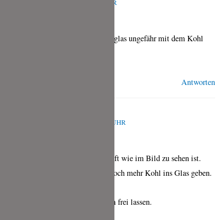
APRIL 4, 2018 UM 9:48 A.M. UHR
Wie hoch kann ich ein Drahtbügelglas ungefähr mit dem Kohl
stopfen?
Antworten
TINA
APRIL 9, 2018 UM 11:47 A.M. UHR
Ich habe das Glas so hoch gestopft wie im Bild zu sehen ist.
Aber Du kannst natürlich auch noch mehr Kohl ins Glas geben.
Ich würde aber auf jede Fall 5 cm frei lassen.