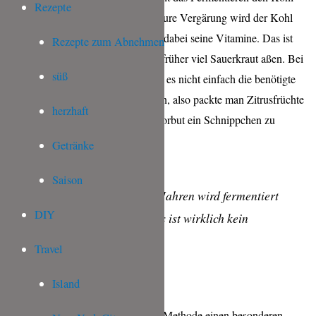
Rezepte
erst verzeherbar. Durch die milchsaure Vergärung wird der Kohl
weich und bekömmlich und behält dabei seine Vitamine. Das ist
Rezepte zum Abnehmen
auch der Grund, waurm Seefahrer früher viel Sauerkraut aßen. Bei
süß
den langen Ausflügen auf See, war es nicht einfach die benötigte
Menge Vitamine zu sich zu nehmen, also packte man Zitrusfrüchte
herzhaft
und Sauerkraut mit ein um dem Skorbut ein Schnippchen zu
schlagen.
Getränke
Saison
Seit hunderten von Jahren wird fermentiert
DIY
und eines ist klar: es ist wirklich kein
Hexenwerk.
Travel
Island
Es gibt wohl kaum eine einfachere Methode einen besonderen