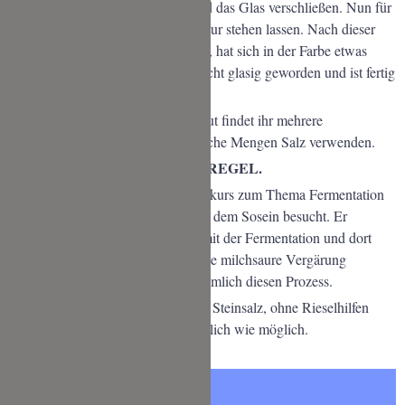
Die Ränder des Glases säubern und das Glas verschließen. Nun für
mind. 3 Wochen bei Raumtemperatur stehen lassen. Nach dieser
Zeit riecht das Sauerkraut säuerlich, hat sich in der Farbe etwas
verändert, ist etwas dunkler und leicht glasig geworden und ist fertig
zum Verzehr.
Wenn ihr Euch im Internet umschaut findet ihr mehrere
Anleitungen die ganz unterschiedliche Mengen Salz verwenden.
ICH SCHWÖRE AUF DIE 2% REGEL.
Vor ca. 1 Jahr habe ich einen Kochkurs zum Thema Fermentation
bei Sternekoch Felix Schneider aus dem Sosein besucht. Er
beschäftigt sich seit vielen Jahren mit der Fermentation und dort
lernte ich: 2% Salz ist perfekt um die milchsaure Vergärung
anzutreiben. Zu viel Salz hemmt nämlich diesen Prozess.
Zudem schwöre ich auf unjodiertes Steinsalz, ohne Rieselhilfen
oder andere Zusätze. Eben so natürlich wie möglich.