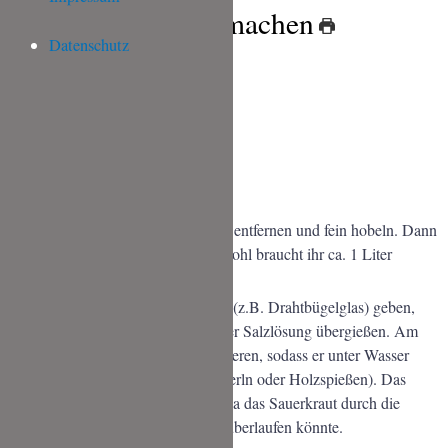
Sauerkraut selber machen
Datenschutz
ZUTATEN
1
Weißkohl
unjodiertes Salz
(z.B. Steinsalz)
Wasser
ZUBEREITUNG
Den Weißkohl vierteln, den Strunk entfernen und fein hobeln. Dann
die Salzlösung herstellen. Pro kg Kohl braucht ihr ca. 1 Liter
Wasser und 20 g Salz.
Nun den Kohl in ein großes Gefäß (z.B. Drahtbügelglas) geben,
darin schön fest drücken und mit der Salzlösung übergießen. Am
Besten noch den Weißkohl beschweren, sodass er unter Wasser
bleibt (z.B. mit Steinen, Glasmurmerln oder Holzspießen). Das
Glas sollte nur zu 2/3 gefüllt sein, da das Sauerkraut durch die
Gärung an Volumen gewinnt und überlaufen könnte.