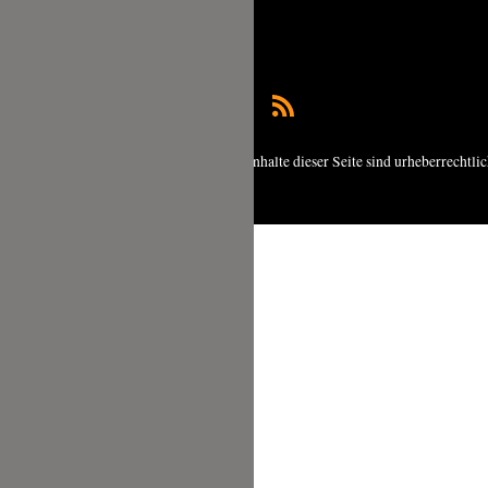
Copyright © 2026 foodundco.de | Alle Inhalte dieser Seite sind urheberrechtli
geschützt.