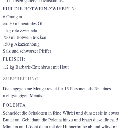
1
TL
frisch geriebene Muskatnuss
FÜR DIE ROTWEIN-ZWIEBELN:
6
Orangen
ca. 50
ml
neutrales Öl
1
kg
rote Zwiebeln
750
ml
Rotwein trocken
150
g
Akazienhonig
Salz und schwarzer Pfeffer
FLEISCH:
1,2
kg
Barbarie-Entenbrust mit Haut
ZUBEREITUNG
Die angegebene Menge reicht für 15 Personen als Teil eines
mehrgängigen Menüs.
POLENTA
Schneidet die Schalotten in feine Würfel und dünstet sie in etwas
Butter an. Gebt dann die Polenta hinzu und bratet diese für ca. 5
Minuten an. Löscht dann mit der Hühnerbrühe ab und würzt mit