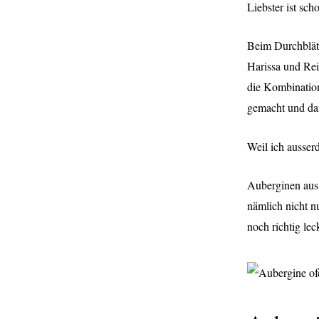
Liebster ist sc
B
eim Durchblät
Harissa und Rei
die Kombination
gemacht und dan
Weil ich ausser
Auberginen aus 
nämlich nicht n
noch richtig le