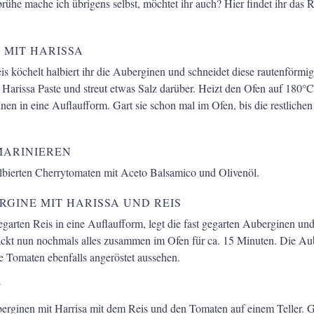
he mache ich übrigens selbst, möchtet ihr auch? Hier findet ihr das 
 MIT HARISSA
s köchelt halbiert ihr die Auberginen und schneidet diese rautenförmig 
r Harissa Paste und streut etwas Salz darüber. Heizt den Ofen auf 180°
inen in eine Auflaufform. Gart sie schon mal im Ofen, bis die restliche
MARINIEREN
albierten Cherrytomaten mit Aceto Balsamico und Olivenöl.
RGINE MIT HARISSA UND REIS
garten Reis in eine Auflaufform, legt die fast gegarten Auberginen un
ckt nun nochmals alles zusammen im Ofen für ca. 15 Minuten. Die Aub
e Tomaten ebenfalls angeröstet aussehen.
N
berginen mit Harrisa mit dem Reis und den Tomaten auf einem Teller. 