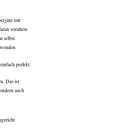
ergine mit
daran vorallem
n selbst
erwenden.
infach perfekt.
u. Das ist
sondern auch