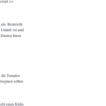
Rezept >>
ein. Bestreicht
C Umluft vor und
n Zutaten hinzu
d die Tomaten
erginen sollten
Gebt einen Kleks