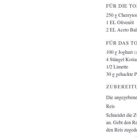
FÜR DIE T
250
g
Cherryto
1
EL Olivenöl
2
EL Aceto Bal
FÜR DAS TO
100
g
Joghurt
(
4
Stängel Koria
1/2
Limette
30
g
gehackte P
ZUBEREIT
Die angegebene
Reis
Schneidet die Z
an. Gebt den Re
den Reis zugede