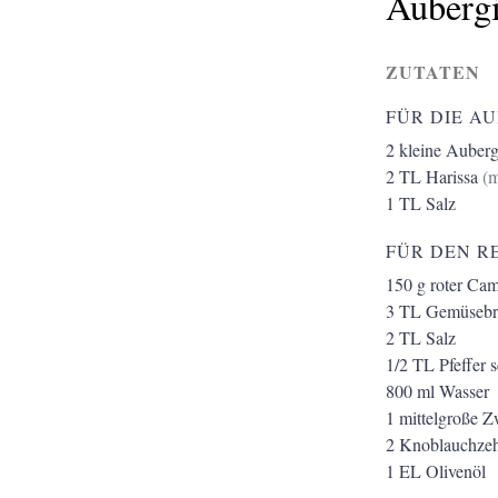
Aubergi
ZUTATEN
FÜR DIE AU
2
kleine Auber
2
TL
Harissa
(
1
TL
Salz
FÜR DEN RE
150
g
roter Ca
3
TL
Gemüsebr
2
TL
Salz
1/2
TL
Pfeffer 
800
ml
Wasser
1
mittelgroße Z
2
Knoblauchze
1
EL
Olivenöl