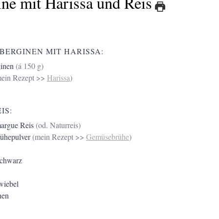
ne mit Harissa und Reis
BERGINEN MIT HARISSA:
ginen
(á 150 g)
mein Rezept >>
Harissa
)
IS:
margue Reis
(od. Naturreis)
ühepulver
(mein Rezept >>
Gemüsebrühe
)
schwarz
wiebel
hen