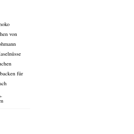
o-
en