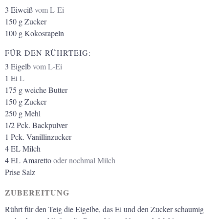
3
Eiweiß
vom L-Ei
150
g
Zucker
100
g
Kokosrapeln
FÜR DEN RÜHRTEIG:
3
Eigelb
vom L-Ei
1
Ei
L
175
g
weiche Butter
150
g
Zucker
250
g
Mehl
1/2
Pck.
Backpulver
1
Pck.
Vanillinzucker
4
EL
Milch
4
EL
Amaretto
oder nochmal Milch
Prise Salz
ZUBEREITUNG
Rührt für den Teig die Eigelbe, das Ei und den Zucker schaumig