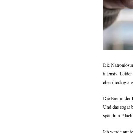
Die Natronlösun
intensiv. Leide
eher dreckig aus
Die Eier in der
Und das sogar b
spät dran. *lach
Ich werde auf j