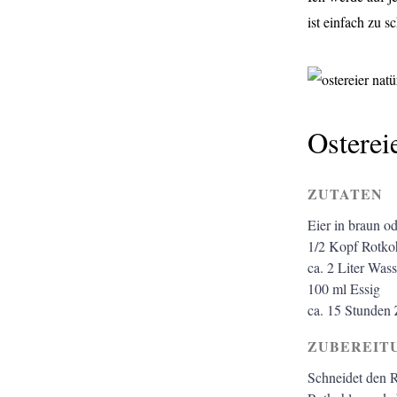
ist einfach zu s
Osterei
ZUTATEN
Eier in braun o
1/2
Kopf Rotko
ca. 2
Liter
Wass
100
ml
Essig
ca. 15 Stunden 
ZUBEREIT
Schneidet den Ro