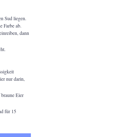
en Sud liegen.
ie Farbe ab.
einreiben, dann
ht.
ssigkeit
er nur darin,
 braune Eier
nd für 15