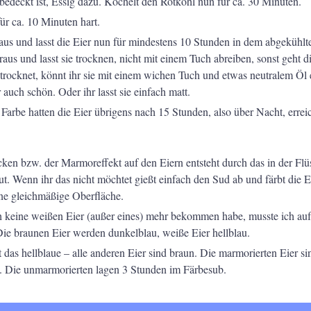
bedeckt ist, Essig dazu. Köchelt den Rotkohl nun für ca. 30 Minuten.
ür ca. 10 Minuten hart.
 aus und lasst die Eier nun für mindestens 10 Stunden in dem abgekühlt
raus und lasst sie trocknen, nicht mit einem Tuch abreiben, sonst geht d
etrocknet, könnt ihr sie mit einem wichen Tuch und etwas neutralem Öl 
 auch schön. Oder ihr lasst sie einfach matt.
Farbe hatten die Eier übrigens nach 15 Stunden, also über Nacht, erreic
cken bzw. der Marmoreffekt auf den Eiern entsteht durch das in der Flü
t. Wenn ihr das nicht möchtet gießt einfach den Sud ab und färbt die Ei
ine gleichmäßige Oberfläche.
h keine weißen Eier (außer eines) mehr bekommen habe, musste ich auf
Die braunen Eier werden dunkelblau, weiße Eier hellblau.
 das hellblaue – alle anderen Eier sind braun. Die marmorierten Eier si
. Die unmarmorierten lagen 3 Stunden im Färbesub.