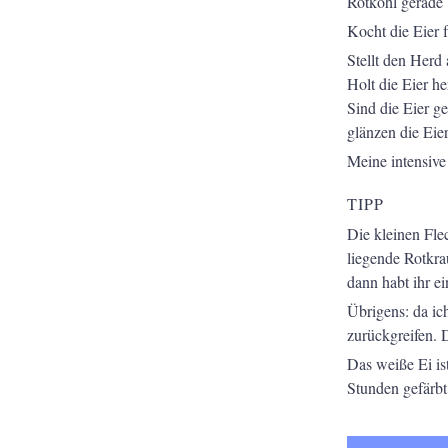
Rotkohl gerade 
Kocht die Eier f
Stellt den Herd
Holt die Eier he
Sind die Eier g
glänzen die Eier
Meine intensive 
TIPP
Die kleinen Fle
liegende Rotkrau
dann habt ihr e
Übrigens: da ic
zurückgreifen. 
Das weiße Ei ist
Stunden gefärbt