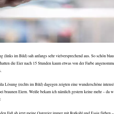
g (links im Bild) sah anfangs sehr vielversprechend aus. So schön bla
r hatten die Eier nach 15 Stunden kaum etwas von der Farbe angenomm
.
 lila Lösung (rechts im Bild) dagegen zeigten eine wunderschöne intensi
ei braunen Eiern. Weiße bekam ich nämlich gestern keine mehr – da w
t
eden Fall ab jetzt meine Ostereier immer mit Rotkohl und Essig färben 