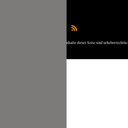
Copyright © 2026 foodundco.de | Alle Inhalte dieser Seite sind urheberrechtli
geschützt.