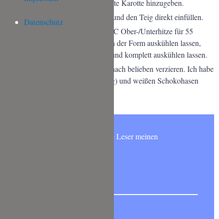
verrrühren. Zuletzt die fein geraspelte Karotte hinzugeben.
Eine Kastenform (30 cm) einfetten und den Teig direkt einfüllen.
Datenschutz
Im vorgeheizten Backofen bei 180°C Ober-/Unterhitze für 55
Minuten backen. Ca. 15 Minuten in der Form auskühlen lassen,
dann auf ein Kuchengitter stürzen und komplett auskühlen lassen.
Nach dem Abkühlen den Kuchen nach belieben verzieren. Ich habe
ihn mit weißer Kuvertüre (ca. 150 g) und weißen Schokohasen
verziert.
Möchtest Du wie 6000 andere Leser meinen
NEWSLETTER abonnieren?