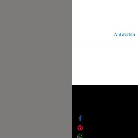
wenn die 2 Häschen weg sind?
Tolles Rezept sonst…danke
Antworten
Datenschutz
Impressum