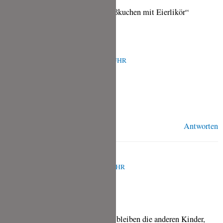
2 Kommentare zu „Karotten-Grießkuchen mit Eierlikör“
MAX
JANUAR 21, 2024 UM 1:35 P.M. UHR
@Elke: was für Kinder
Antworten
ELKE
MÄRZ 23, 2023 UM 10:59 A.M. UHR
hallo, die Deko geht gar nicht, wo bleiben die anderen Kinder,