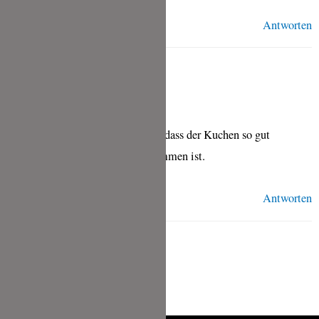
Antworten
TINA
MAI 3, 2020 UM 1:24 P.M. UHR
Vielen lieben Dank, freut mich, dass der Kuchen so gut
nachzubacken und auch angekommen ist.
Antworten