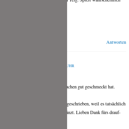
keine Rolle.
Grüße
Antworten
TINA
MAI 10, 2020 UM 12:52 P.M. UHR
Freu mich sehr, dass Dir der Kuchen gut geschmeckt hat.
Stimmt, das hatte ich nicht aufgeschrieben, weil es tatsächlich
egal ist. Ich habe das gerad ergänzt. Lieben Dank fürs drauf-
aufmerksam-machen.