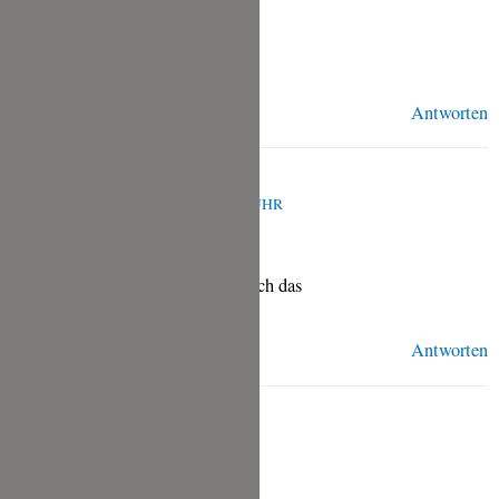
Liebe Grüße,
Tina
Antworten
ANONYM
JANUAR 22, 2016 UM 7:07 P.M. UHR
Wie schale abreiben wie machen ich das
Antworten
TINA
MAI 3, 2020 UM 1:25 P.M. UHR