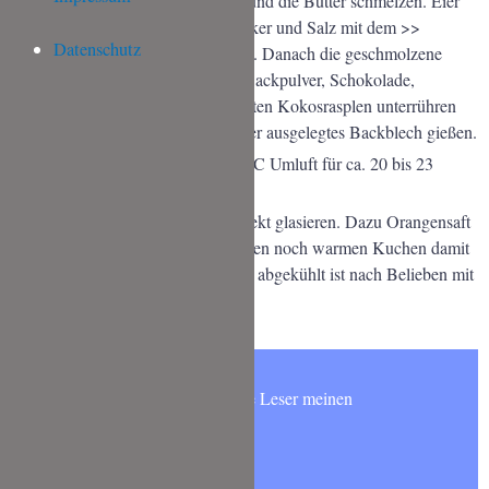
Die weiße Schokolade fein reiben und die Butter schmelzen. Eier
zusammen mit Zucker, Vanillinzucker und Salz mit dem >>
Datenschutz
Handrührgerät
* schaumig rühren. Danach die geschmolzene
Butter unterrühren. Zuletzt Mehl, Backpulver, Schokolade,
Orangenabrieb und die eingeweichten Kokosrasplen unterrühren
und den Teig auf ein mit Backpapier ausgelegtes Backblech gießen.
Im vorgeheizten Backofen bei 180°C Umluft für ca. 20 bis 23
Minuten backen.
Nach dem Backen den Kuchen direkt glasieren. Dazu Orangensaft
und Puderzucker vermischen und den noch warmen Kuchen damit
einstreichen. Nachdem der Kuchen abgekühlt ist nach Belieben mit
weißer Kuvertüre verzieren.
Möchtest Du wie 6000 andere Leser meinen
NEWSLETTER abonnieren?