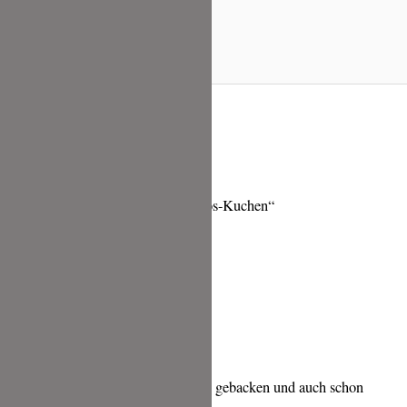
8 Kommentare zu „Orangen-Kokos-Kuchen“
SONJA
JULI 15, 2020 UM 5:46 P.M. UHR
Liebe Tina,
ich habe heute Mittag den Kuchen gebacken und auch schon