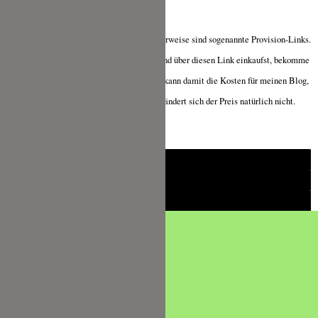
Die mit Sternchen (*) gekennzeichneten Verweise sind sogenannte Provision-Links.
Wenn du auf so einen Verweislink klickst und über diesen Link einkaufst, bekomme
ich von deinem Einkauf eine Provision und kann damit die Kosten für meinen Blog,
wie z.B. Serverkosten, decken. Für dich verändert sich der Preis natürlich nicht.
Danke für deine Unterstützung.