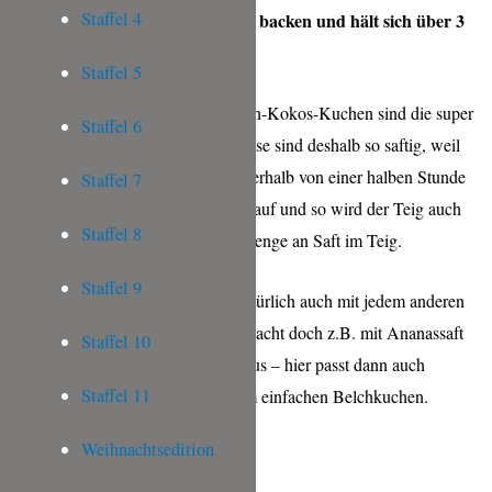
Staffel 4
Blechkuchen ist super einfach zu backen und hält sich über 3
Tage frisch, wenn er kühl steht.
Staffel 5
Das Besondere an meinem Orangen-Kokos-Kuchen sind die super
Staffel 6
saftigen Kokosraspeln im Teig. Diese sind deshalb so saftig, weil
ich sie im Orangensaft einlege. Innerhalb von einer halben Stunde
Staffel 7
saugen die Raspeln die Flüssigkeit auf und so wird der Teig auch
Staffel 8
nicht verwässert durch die große Menge an Saft im Teig.
Staffel 9
Übrigens könnt ihr den Kuchen natürlich auch mit jedem anderen
Saft backen, den ihr gerne mögt. Macht doch z.B. mit Ananassaft
Staffel 10
einen Ananas-Kokos-Kuchen daraus – hier passt dann auch
Staffel 11
besonders gut ein Schuss Rum zum einfachen Belchkuchen.
Weihnachtsedition