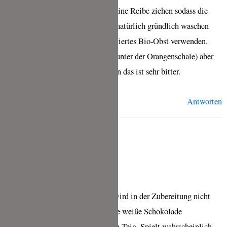
Die Orangen einfach über eine feine Reibe ziehen sodass die
orangene Schale abgeht. Vorher natürlich gründlich waschen
und am Besten immer unkonserviertes Bio-Obst verwenden.
Das Weiße darunter (also direkt unter der Orangenschale) aber
bitte nicht mit hineinreiben, denn das ist sehr bitter.
Antworten
AYSUN
MAI 9, 2020 UM 9:41 P.M. UHR
Der Kuchen schmeckt toll, nur wird in der Zubereitung nicht
erwähnt wann der Abrieb und die weiße Schokolade
hinzugefügt werden sollen in den Teig. Spielt wahrscheinlich