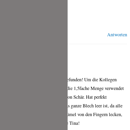
Liebe Grüße,
Tina
Antworten
JANINA PAUL
MAI 12, 2014 UM 3:31 P.M. UHR
Ausprobiert und für super lecker befunden! Um die Kollegen
sattzukriegen, habe ich allerdings die 1,5fache Menge verwendet
und dazu noch glutenfreies Mehl von Schär. Hat perfekt
funktioniert und wenn am Ende das ganze Blech leer ist, da alle
zwei Stücke essen und sich die Krümel von den Fingern lecken,
ist das höchstes Gütesiegel! Danke Tina!