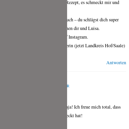
„verbloggt“! Vielen Dank für das Rezept, es schmeckt mir und
meinem Freund wirklich gut!
Die Küchenschlacht verfolge ich auch – du schlägst dich super
und ich tippe auf ein Finale zwischen dir und Luisa.
Ich poste auch gleich noch was auf Instagram.
Viele Grüße von der Ex-Nürnbergerin (jetzt Landkreis Hof/Saale)
Antworten
TINA
JULI 15, 2020 UM 5:49 P.M. UHR
Oh das freut mich total liebe Sonja! Ich freue mich total, dass
Dir mein Kuchen so gut geschmeckt hat!