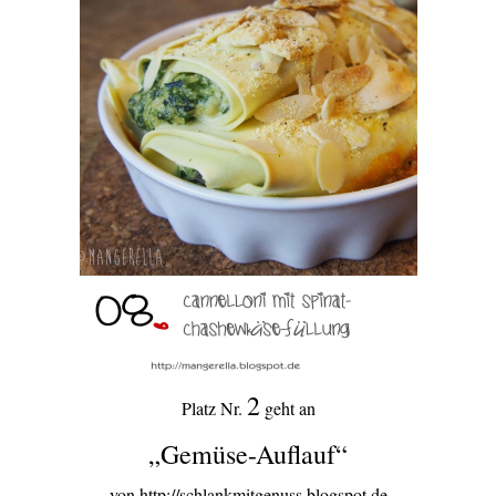
2
Platz Nr.
geht an
„Gemüse-Auflauf“
von http://schlankmitgenuss.blogspot.de