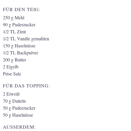
FÜR DEN TEIG:
250
g
Mehl
90
g
Puderzucker
1/2
TL
Zimt
1/2
TL
Vanille gemahlen
150
g
Haselnüsse
1/2
TL
Backpulver
200
g
Butter
2
Eigelb
Prise Salz
FÜR DAS TOPPING:
2
Eiweiß
70
g
Datteln
50
g
Puderzucker
50
g
Haselnüsse
AUSSERDEM: