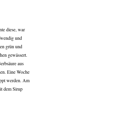
nte diese, war
ufwendig und
den grün und
chen gewässert.
erbsäure aus
sen. Eine Woche
kippt werden. Am
it dem Sirup