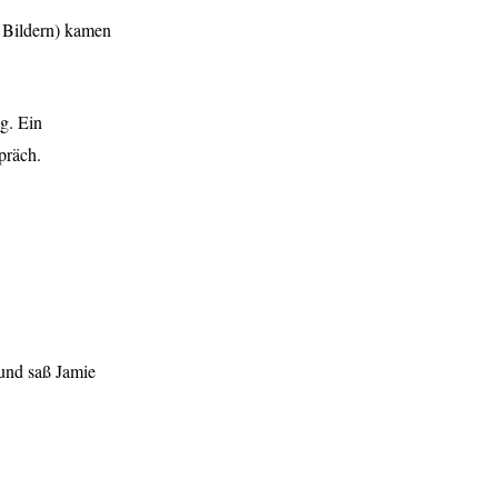
n Bildern) kamen
g. Ein
präch.
 und saß Jamie