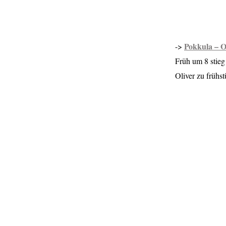
Pokkula – O
->
Früh um 8 stie
Oliver zu frühs