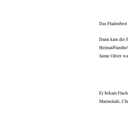
Das Fladenbrot 
Dann kam der fü
Heimat/Familie/R
Jamie Oliver w
Er bekam Flachs
Marmelade, Chut