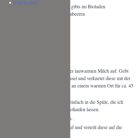
Datenschutz
3
EL
Himbeeren gefriergetrocknet
gibts im Bioladen
100
g
frische Himbeeren und Brombeeren
3
geh. TL
Stärke
70
g
Schlagsahne
ZUBEREITUNG
Für 5 Bienenstich Muffins.
HEFETEIG
Löst die Hefe und den Zucker in der lauwarmen Milch auf. Gebt
die restlichen Zutaten in eine Schüssel und verknetet diese mit der
Hefemilch. Nun muss der Hefeteig an einem warmen Ort für ca. 45
Minuten gehen.
Ich stelle die Schüssel dazu gerne einfach in die Spüle, die ich
vorher mit warmem Wasser habe vollaufen lassen.
Muffinform einfetten und bemehlen.
Teilt den Hefeteig in 5 Portionen auf und verteilt diese auf die
Förmchen.