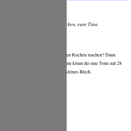
Lasst es euch schmecken, eure Tina.
Möchtet ihr aus diesem Rezept einen Kuchen machen? Dann
verdreifacht einfach die Menge, dann könnt ihr eine Torte mit 28
cm Durchmesser backen oder ein kleines Blech.