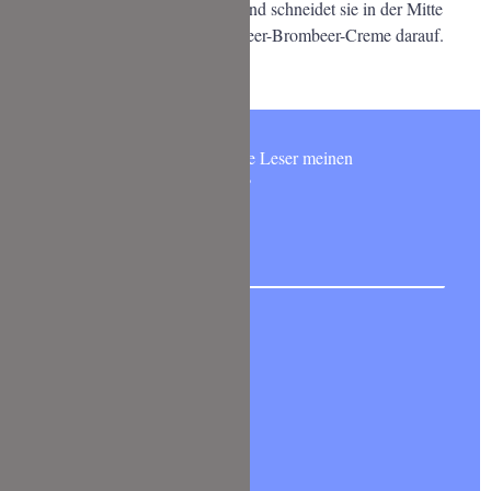
Nachdem die Muffins abgekühlt sind schneidet sie in der Mitte
einmal durch und spritzt die Himbeer-Brombeer-Creme darauf.
Deckel wieder drauf und fertig.
Möchtest Du wie 6000 andere Leser meinen
NEWSLETTER abonnieren?