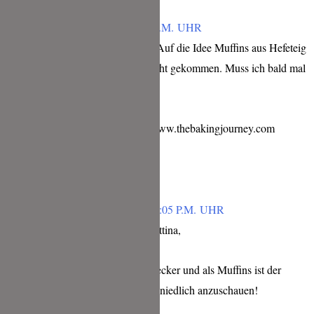
BETTINA
JUNI 14, 2018 UM 3:37 P.M. UHR
Hört sich super lecker an. Auf die Idee Muffins aus Hefeteig
zu backen bin ich noch nicht gekommen. Muss ich bald mal
ausprobieren.
Gruß Bettina von https://www.thebakingjourney.com
Antworten
TINA
JUNI 14, 2018 UM 10:05 P.M. UHR
Vielen lieben Dank Bettina,
die Muffins waren so lecker und als Muffins ist der
Bienenstich einfach so niedlich anzuschauen!