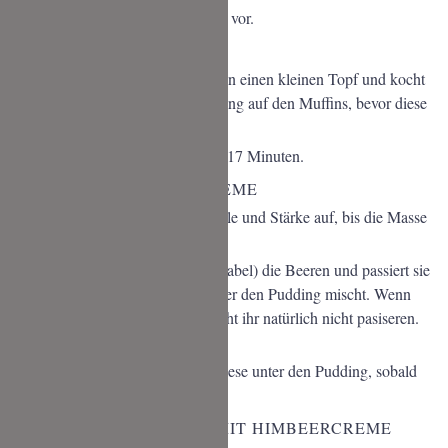
Heizt den Ofen auf 180 °C Umluft vor.
MANDEL-TOPPING
Gebt die Zutaten für das Topping in einen kleinen Topf und kocht
einmal kurz auf. Verteilt das Topping auf den Muffins, bevor diese
in den Ofen wandern.
Backt die Bienenstich Muffins für 17 Minuten.
HIMBEER-BROMBEER-CREME
Kocht die Milch mit Zucker, Vanille und Stärke auf, bis die Masse
eindickt. Sofort von Herd nehmen.
Püriert (oder zerdrückt mit einer Gabel) die Beeren und passiert sie
durch ein Sieb, bevor ihr diese unter den Pudding mischt. Wenn
euch die Kerne nicht stören, braucht ihr natürlich nicht pasiseren.
Lasst den Üudding erkalten.
Schlagt die Sahne steif und hebt diese unter den Pudding, sobald
dieser erkaltet ist.
BIENENSTICH MUFFINS MIT HIMBEERCREME