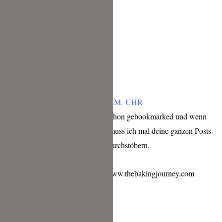
drauf gekommen. 😀
lg Anna
Antworten
BETTINA
JUNI 15, 2018 UM 1:31 P.M. UHR
Ich hab mir deinen Blog schon gebookmarked und wenn
ich etwas mehr Zeit habe muss ich mal deine ganzen Posts
nach neuen Rezeptideen durchstöbern.
Gruß Bettina von https://www.thebakingjourney.com
Antworten