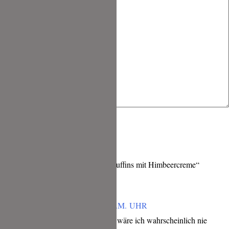
4 Kommentare zu „Bienenstich Muffins mit Himbeercreme“
DIE KÜCHENWIESEL
JUNI 28, 2018 UM 2:49 P.M. UHR
Die Idee ist richtig gut. Da wäre ich wahrscheinlich nie