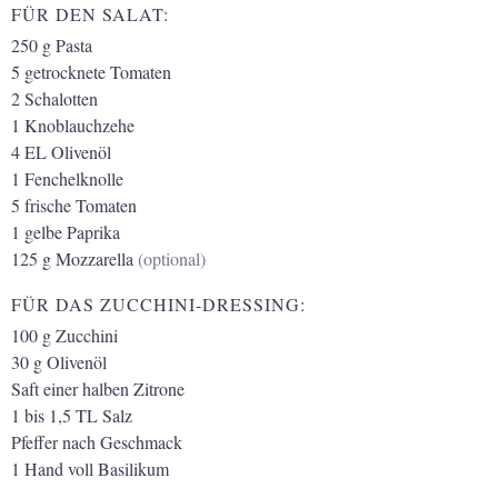
FÜR DEN SALAT:
250
g
Pasta
5
getrocknete Tomaten
2
Schalotten
1
Knoblauchzehe
4
EL
Olivenöl
1
Fenchelknolle
5
frische Tomaten
1
gelbe Paprika
125
g
Mozzarella
(optional)
FÜR DAS ZUCCHINI-DRESSING:
100
g
Zucchini
30
g
Olivenöl
Saft einer halben Zitrone
1 bis 1,5
TL
Salz
Pfeffer nach Geschmack
1
Hand voll Basilikum