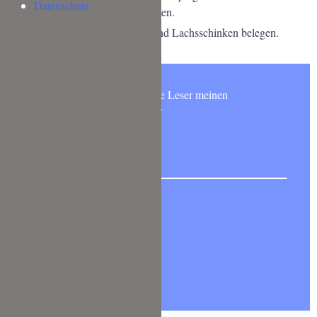
Datenschutz
bei 180°C Umluft für ca. 20 Minuten.
Zuletzt noch mit frischer Kresse und Lachsschinken belegen.
Möchtest Du wie 6000 andere Leser meinen
NEWSLETTER abonnieren?