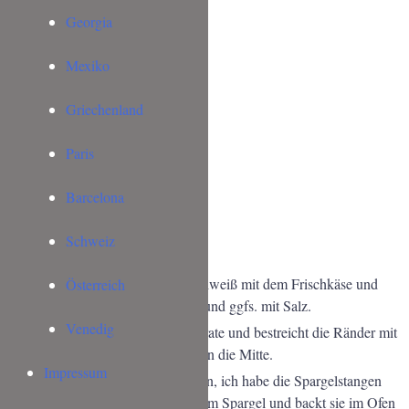
Georgia
ZUTATEN
1
Rolle Blätterteig
Mexiko
1
Ei
100
g
Frischkäse
Griechenland
2
EL
geriebener Parmesan
250
g
grüner Spargel
Paris
1
Karton Kresse
Salz & Pfeffer
Barcelona
optional: 100 g Lachsschinken
Schweiz
ZUBEREITUNG
Trennt das Ei und vermischt das Eiweiß mit dem Frischkäse und
Österreich
dem Parmesan. Würzt mit Pfeffer und ggfs. mit Salz.
Venedig
Schneidet den Blätterteig in Quadrate und bestreicht die Ränder mit
dem Eigelb. Gebt den Frischkäse in die Mitte.
Impressum
Schneidet den grünen Spargel klein, ich habe die Spargelstangen
gedrittelt. Belegt die Fladen mit dem Spargel und backt sie im Ofen