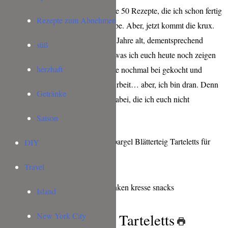
Achja, es sind momentan so um die 50 Rezepte, die ich schon fertig
Rezepte zum Abnehmen
fotografiert und aufgeschrieben habe. Aber, jetzt kommt die krux.
Ein paar der Rezepte sind schon 2 Jahre alt, dementsprechend
süß
sehen auch die Fotos aus. Nichts, was ich euch heute noch zeigen
herzhaft
würde. Also: müssen diese Rezepte nochmal bei gekocht und
fotografiert werden. Eine heiden Arbeit… aber, ich bin dran. Denn
Getränke
da sind einige richtig tolle Dinge dabei, die ich euch nicht
vorenthalten will.
Saison
Zunächst gibts aber erst mal die Spargel Blätterteig Tarteletts für
DIY
Euch.
Travel
Island
New York City
Spargel Blätterteig Tarteletts