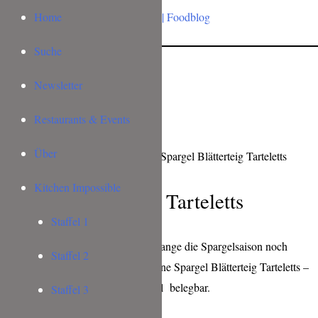
Home
Suche
Newsletter
Restaurants & Events
Über
Kitchen Impossible
Spargel Blätterteig Tarteletts
Staffel 1
Lust auf ein fixes Abendessen, solange die Spargelsaison noch
Staffel 2
läuft? Dann probiert doch mal meine Spargel Blätterteig Tarteletts –
die sind richtig lecker, und variabel belegbar.
Staffel 3