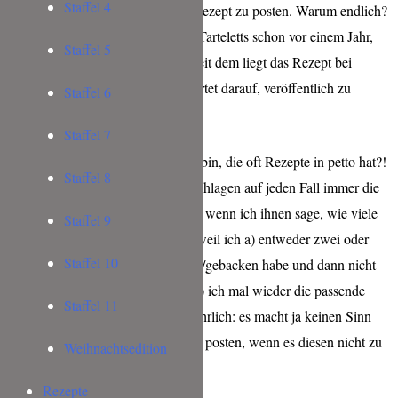
Staffel 4
E
ndlich komme ich dazu, dieses Rezept zu posten. Warum endlich?
Weil ich diese Spargel Blätterteig Tarteletts schon vor einem Jahr,
Staffel 5
zubereitet und fotografiert habe. Seit dem liegt das Rezept bei
meinen Entwürfen auf Eis und wartet darauf, veröffentlich zu
Staffel 6
werden.
Staffel 7
Ich weiß nicht, ob ich die Einzige bin, die oft Rezepte in petto hat?!
Staffel 8
Meine foodbloggenden Freunde schlagen auf jeden Fall immer die
Hände über dem Kopf zusammen, wenn ich ihnen sage, wie viele
Staffel 9
Rezepte bei mir auf Halte liegen, weil ich a) entweder zwei oder
Staffel 10
drei Sachen an einem Tag gekocht/gebacken habe und dann nicht
dazu kam es zu verbloggen oder b) ich mal wieder die passende
Staffel 11
Saison verpasst habe. Denn, mal ehrlich: es macht ja keinen Sinn
ein Spargelrezept im Dezember zu posten, wenn es diesen nicht zu
Weihnachtsedition
kaufen gibt.
Rezepte