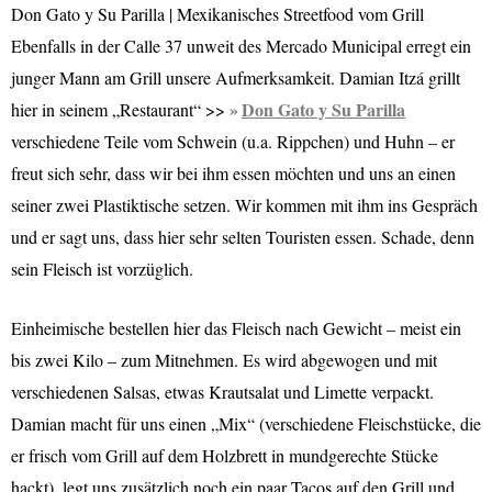
Don Gato y Su Parilla | Mexikanisches Streetfood vom Grill
Ebenfalls in der Calle 37 unweit des Mercado Municipal erregt ein
junger Mann am Grill unsere Aufmerksamkeit. Damian Itzá grillt
Don Gato y Su Parilla
hier in seinem „Restaurant“ >>
verschiedene Teile vom Schwein (u.a. Rippchen) und Huhn – er
freut sich sehr, dass wir bei ihm essen möchten und uns an einen
seiner zwei Plastiktische setzen. Wir kommen mit ihm ins Gespräch
und er sagt uns, dass hier sehr selten Touristen essen. Schade, denn
sein Fleisch ist vorzüglich.
Einheimische bestellen hier das Fleisch nach Gewicht – meist ein
bis zwei Kilo – zum Mitnehmen. Es wird abgewogen und mit
verschiedenen Salsas, etwas Krautsalat und Limette verpackt.
Damian macht für uns einen „Mix“ (verschiedene Fleischstücke, die
er frisch vom Grill auf dem Holzbrett in mundgerechte Stücke
hackt), legt uns zusätzlich noch ein paar Tacos auf den Grill und