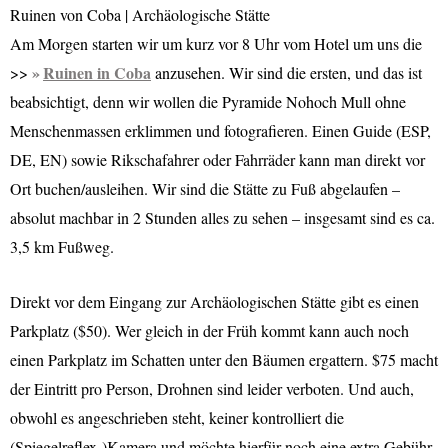
Ruinen von Coba | Archäologische Stätte
Am Morgen starten wir um kurz vor 8 Uhr vom Hotel um uns die
Ruinen in Coba
>>
anzusehen. Wir sind die ersten, und das ist
beabsichtigt, denn wir wollen die Pyramide Nohoch Mull ohne
Menschenmassen erklimmen und fotografieren. Einen Guide (ESP,
DE, EN) sowie Rikschafahrer oder Fahrräder kann man direkt vor
Ort buchen/ausleihen. Wir sind die Stätte zu Fuß abgelaufen –
absolut machbar in 2 Stunden alles zu sehen – insgesamt sind es ca.
3,5 km Fußweg.
Direkt vor dem Eingang zur Archäologischen Stätte gibt es einen
Parkplatz ($50). Wer gleich in der Früh kommt kann auch noch
einen Parkplatz im Schatten unter den Bäumen ergattern. $75 macht
der Eintritt pro Person, Drohnen sind leider verboten. Und auch,
obwohl es angeschrieben steht, keiner kontrolliert die
(Spiegelreflex-)Kamera und möchte hierfür noch eine extra Gebühr.