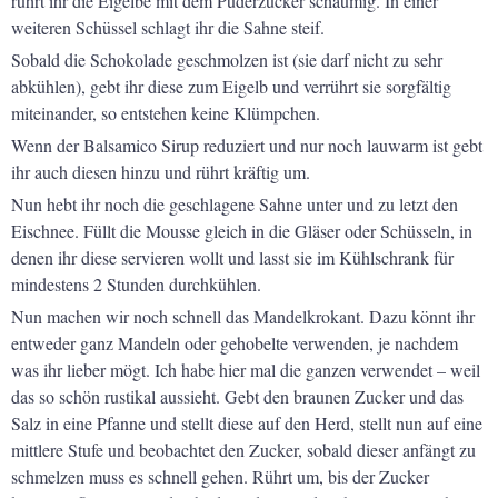
rührt ihr die Eigelbe mit dem Puderzucker schaumig. In einer
weiteren Schüssel schlagt ihr die Sahne steif.
Sobald die Schokolade geschmolzen ist (sie darf nicht zu sehr
abkühlen), gebt ihr diese zum Eigelb und verrührt sie sorgfältig
miteinander, so entstehen keine Klümpchen.
Wenn der Balsamico Sirup reduziert und nur noch lauwarm ist gebt
ihr auch diesen hinzu und rührt kräftig um.
Nun hebt ihr noch die geschlagene Sahne unter und zu letzt den
Eischnee. Füllt die Mousse gleich in die Gläser oder Schüsseln, in
denen ihr diese servieren wollt und lasst sie im Kühlschrank für
mindestens 2 Stunden durchkühlen.
Nun machen wir noch schnell das Mandelkrokant. Dazu könnt ihr
entweder ganz Mandeln oder gehobelte verwenden, je nachdem
was ihr lieber mögt. Ich habe hier mal die ganzen verwendet – weil
das so schön rustikal aussieht. Gebt den braunen Zucker und das
Salz in eine Pfanne und stellt diese auf den Herd, stellt nun auf eine
mittlere Stufe und beobachtet den Zucker, sobald dieser anfängt zu
schmelzen muss es schnell gehen. Rührt um, bis der Zucker