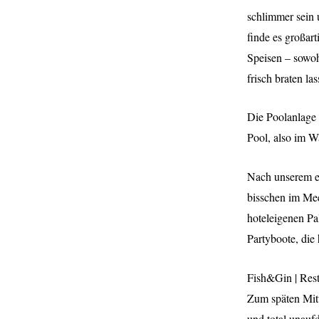
schlimmer sein 
finde es großar
Speisen – sowoh
frisch braten la
Die Poolanlage 
Pool, also im Wa
Nach unserem er
bisschen im Meer
hoteleigenen Pa
Partyboote, die 
Fish&Gin | Rest
Zum späten Mitt
und total unauf