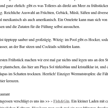
und ganz ehrlich: gibt es was Tolleres als direkt am Meer zu frühstücke
tig. Reichliche Auswahl an Früchten, Gebäck, Müsli, Säften und divers
l mexikanisch als auch amerikanisch. Ein Omelette kann man sich von 
ssen und die Zutaten für die Füllung selbst aussuchen.
ist tipptopp sauber und großzügig. Witzig: im Pool gibt es Hocker, so
sser, an der Bar sitzen und Cocktails schlürfen kann.
sten Frühstück machen wir erst mal gar nichts und legen uns an den S
 plantschen, das hier am Playa Sol türkisblau und kristallklar ist, und
lapas im Schatten trocknen. Herrlich! Einziger Wermutstropfen: die Fäh
hier kreuzen.
aurant
Fish&Gin
agessen verschlägt es uns ins >>
. Ein kleiner Laden mit c
dringlichen Kellnern. Hier kann man auch mal ein paar Minuten draußen