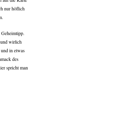
h nur höflich
m.
r Geheimtipp.
 und wirlich
t und in etwas
chmack des
er spricht man