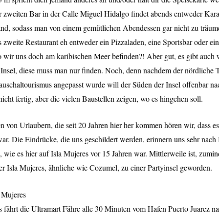
er zweiten Bar in der Calle Miguel Hidalgo findet abends entweder Kara
Band, sodass man von einem gemütlichen Abendessen gar nicht zu träu
es zweite Restaurant eh entweder ein Pizzaladen, eine Sportsbar oder ei
wir uns doch am karibischen Meer befinden?! Aber gut, es gibt auch wi
 Insel, diese muss man nur finden. Noch, denn nachdem der nördliche Te
uschaltourismus angepasst wurde will der Süden der Insel offenbar n
nicht fertig, aber die vielen Baustellen zeigen, wo es hingehen soll.
 von Urlaubern, die seit 20 Jahren hier her kommen hören wir, dass es 
ar. Die Eindrücke, die uns geschildert werden, erinnern uns sehr nach 
 wie es hier auf Isla Mujeres vor 15 Jahren war. Mittlerweile ist, zumin
der Isla Mujeres, ähnliche wie Cozumel, zu einer Partyinsel geworden.
a Mujeres
fährt die Ultramart Fähre alle 30 Minuten vom Hafen Puerto Juarez na