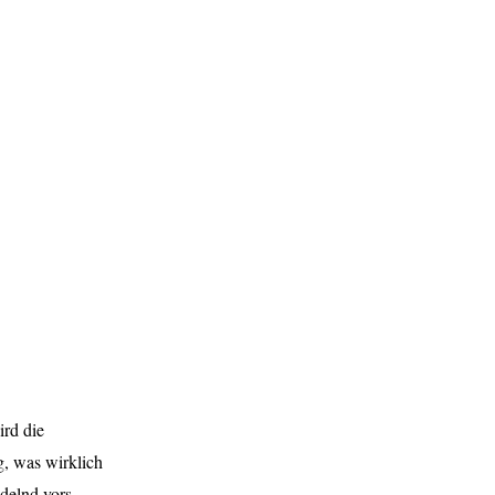
ird die
g, was wirklich
edelnd vors