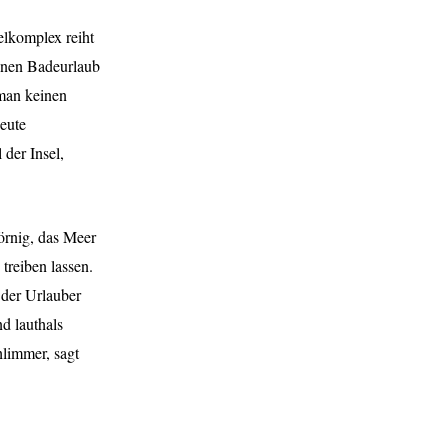
elkomplex reiht
einen Badeurlaub
 man keinen
eute
 der Insel,
körnig, das Meer
treiben lassen.
 der Urlauber
d lauthals
hlimmer, sagt