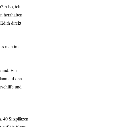
n? Also, ich
en herzhaften
Edith direkt
dass man im
trand. Ein
 dann auf den
rschiffe und
a. 40 Sitzplätzen
 auf die Karte