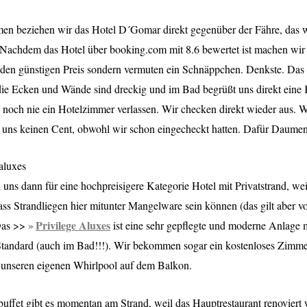
n beziehen wir das Hotel D´Gomar direkt gegenüber der Fähre, das w
Nachdem das Hotel über booking.com mit 8.6 bewertet ist machen wir
den günstigen Preis sondern vermuten ein Schnäppchen. Denkste. Das
die Ecken und Wände sind dreckig und im Bad begrüßt uns direkt eine
h noch nie ein Hotelzimmer verlassen. Wir checken direkt wieder aus. Wa
 uns keinen Cent, obwohl wir schon eingecheckt hatten. Dafür Daume
 aluxes
 uns dann für eine hochpreisigere Kategorie Hotel mit Privatstrand, we
ass Strandliegen hier mitunter Mangelware sein können (das gilt aber vo
Privilege Aluxes
Das >>
ist eine sehr gepflegte und moderne Anlage 
tandard (auch im Bad!!!). Wir bekommen sogar ein kostenloses Zimm
 unseren eigenen Whirlpool auf dem Balkon.
uffet gibt es momentan am Strand, weil das Hauptrestaurant renoviert