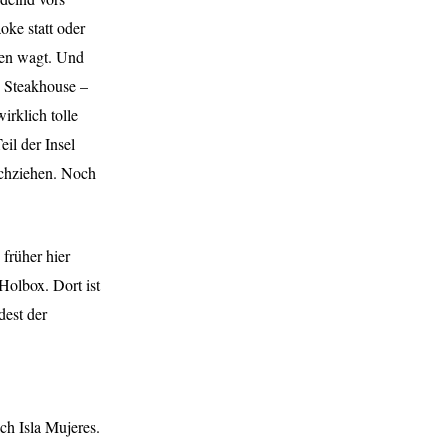
oke statt oder
men wagt. Und
n Steakhouse –
rklich tolle
il der Insel
achziehen. Noch
früher hier
Holbox. Dort ist
dest der
ch Isla Mujeres.