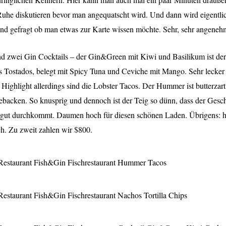
uhe diskutieren bevor man angequatscht wird. Und dann wird eigentlic
nd gefragt ob man etwas zur Karte wissen möchte. Sehr, sehr angeneh
nd zwei Gin Cocktails – der Gin&Green mit Kiwi und Basilikum ist de
 Tostados, belegt mit Spicy Tuna und Ceviche mit Mango. Sehr lecker
r Highlight allerdings sind die Lobster Tacos. Der Hummer ist butterzar
backen. So knusprig und dennoch ist der Teig so dünn, dass der Ges
ut durchkommt. Daumen hoch für diesen schönen Laden. Übrigens: hi
ch. Zu zweit zahlen wir $800.