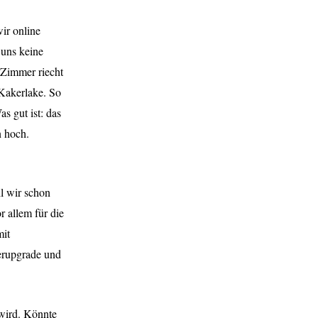
ir online
 uns keine
 Zimmer riecht
 Kakerlake. So
s gut ist: das
n hoch.
il wir schon
r allem für die
mit
erupgrade und
 wird. Könnte