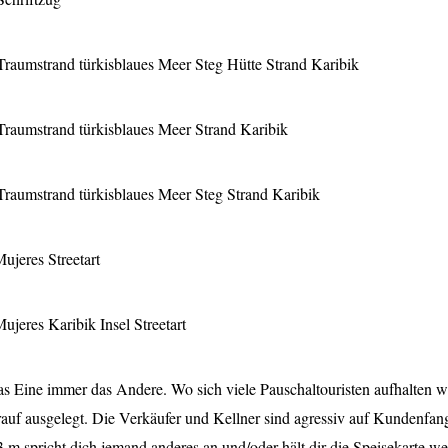
s Eine immer das Andere. Wo sich viele Pauschaltouristen aufhalten w
arauf ausgelegt. Die Verkäufer und Kellner sind agressiv auf Kundenfan
 3 m spricht dich jemand anderes an und/oder hält dir die Speisekarte w