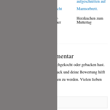
Rjómaostur-
Herzkuchen zum
Isländerischer
Muttertag
Pastilla aus Kitchen
Rahmkäse
Impossible
Schreibe einen Kommentar
wenn Du eines meiner Rezepte nachgekocht oder gebacken hast.
Ich freue mich sehr über ein Feedback und deine Bewertung hilft
mir sehr, bei Google besser gefunden zu werden. Vielen lieben
Dank für deine Zeit!
Name*