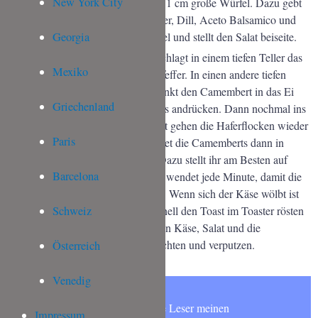
New York City
wie ihr mögt) und würfelt sie in ca. 1 cm große Würfel. Dazu gebt
ihr Senf, Creme fraiche, Salz, Pfeffer, Dill, Aceto Balsamico und
Öl. Vermischt alles in einer Schüssel und stellt den Salat beiseite.
Georgia
Jetzt paniert ihr den Camembert. Schlagt in einem tiefen Teller das
Mexiko
Ei auf und würzt mit schwarzem Pfeffer. In einen andere tiefen
Teller gebt ihr die Haferflocken. Tunkt den Camembert in das Ei
Griechenland
und dann in die Haferflocken, etwas andrücken. Dann nochmal ins
Ei, dazu müsst ihr schnell sein sonst gehen die Haferflocken wieder
Paris
ab. Paniert so beide Seiten und bratet die Camemberts dann in
etwas Butter oder Margarine aus. Dazu stellt ihr am Besten auf
Barcelona
einen mittlere Stufe beim Herd und wendet jede Minute, damit die
Haferflockennicht schwarz werden. Wenn sich der Käse wölbt ist
euer Leckerbissen fertig. Noch schnell den Toast im Toaster rösten
Schweiz
oder das Baguette aufschneiden, den Käse, Salat und die
Preiselbeeren auf einem Teller anrichten und verputzen.
Österreich
Venedig
Möchtest Du wie 6000 andere Leser meinen
Impressum