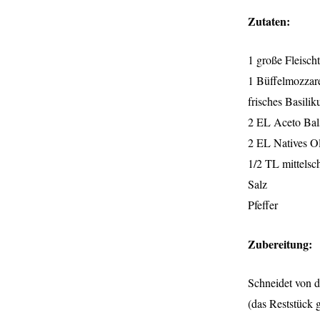
Zutaten:
1 große Fleisch
1 Büffelmozzare
frisches Basili
2 EL Aceto Bal
2 EL Natives Ol
1/2 TL mittelsc
Salz
Pfeffer
Zubereitung:
Schneidet von d
(das Reststück 