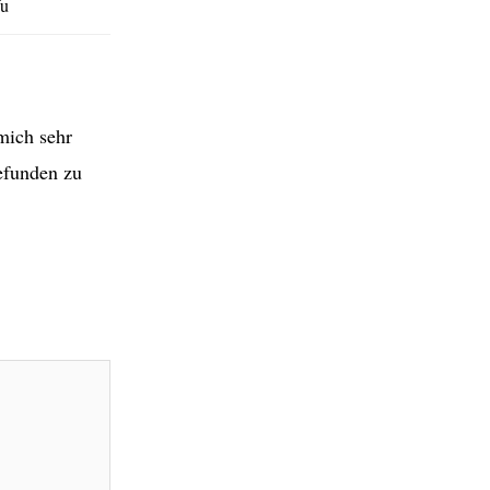
fu
mich sehr
efunden zu