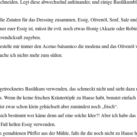
schneiden. Legt diese abwechselnd aufeinander, und einige Basilikumbl
die Zutaten für das Dressing zusammen, Essig, Olivenöl, Senf, Salz und
er euer Essig ist, müsst ihr evtl. noch etwas Honig (Akazie oder Robin
vendicksaft zugeben.
bestelle mir immer den Acetao balsamico die modena und das Olivenöl v
rauche ich nichts mehr zum süßen.
in getrocknetes Basilikum verwenden, das schmeckt nicht und sieht dazu
us. Wenn ihr keine frischen Kräutertöpfe zu Hause habt, benutzt einfach
ist zwar schon klein gehächselt aber zumindest noch „frisch“.
ich bestimmt wer käme denn auf eine solche Idee?! Aber ich habe das
 Fall hellen Essig verwenden.
h gemahlenen Pfeffer aus der Mühle, falls ihr die noch nicht zu Hause 