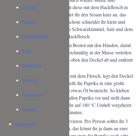
Petersilie schön klein und vermischt diese mit dem Hackfleisch in
Georgia
einer Schüssel. In einer Pfanne röstet ihr den Sesam kurz an, das
macht ihn aromatischer. Die Chillischote schneidet ihr klein und
Mexiko
gebt auch diese zusammen mit dem Schwarzkümmel, Salz und dem
Abrieb einer halben Zitrone zum Hackfleisch.
Griechenland
Verknetet alles gut miteinander. Am Besten mit den Händen, damit
Paris
sich alle Zutaten wirklich schön gleichmäßig in der Masse verteilen.
Nun schneidet ihr von den Paprika oben den Deckel ab und entfernt
Barcelona
das weiße und die Kerne.
Dann füllt ihr die Paprika bis oben mit dem Fleisch, legt den Deckel
Schweiz
der Paprika wieder oben auf und stellt die Paprika in eine große
Auflaufform, die ihr am Boden mit etwas Öl bestreicht. So kleben
Österreich
die Paprika nicht fest. Geht so mit allen Paprika vor und stellt dann
die Auflaufform in den Ofen, den ihr auf 180 °C Umluft vorgeheizt
Venedig
habt. Gart die Paprika für ca. 30 Minuten.
Und dann könnt ihr auch schon servieren. Pro Person solltet ihr 3
Impressum
Paprika und 150 g Joghurt rechnen, das könnt ihr ja dann an eure
Bedürfnisse anpassen. Einfrieren kann man die Paprika auch sehr