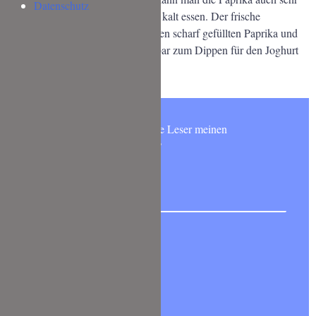
Datenschutz
gut – oder einfach am nächste Tag kalt essen. Der frische
Minzjoghurt passt wunderbar zu den scharf gefüllten Paprika und
das Fladenbrot kann man wunderbar zum Dippen für den Joghurt
verwenden. 🙂
Möchtest Du wie 6000 andere Leser meinen
NEWSLETTER abonnieren?