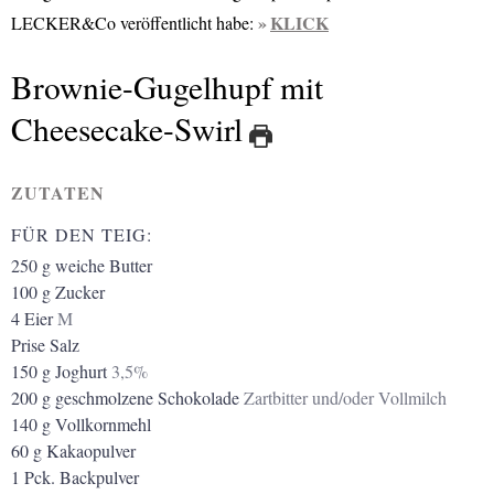
KLICK
LECKER&Co veröffentlicht habe:
Brownie-Gugelhupf mit
Cheesecake-Swirl
ZUTATEN
FÜR DEN TEIG:
250
g
weiche Butter
100
g
Zucker
4
Eier
M
Prise Salz
150
g
Joghurt
3,5%
200
g
geschmolzene Schokolade
Zartbitter und/oder Vollmilch
140
g
Vollkornmehl
60
g
Kakaopulver
1
Pck.
Backpulver