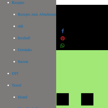
Rezepte
Süßkartoffelwedges
Datenschutz
Impressum
Rezepte zum Abnehmen
süß
herzhaft
Getränke
Saison
DIY
Travel
Island