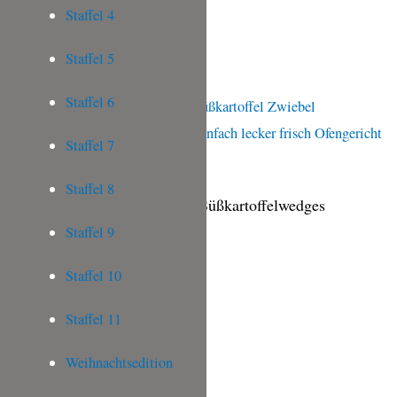
Staffel 4
Staffel 5
Staffel 6
Staffel 7
Staffel 8
One Pan Hähnchenflügel mit Süßkartoffelwedges
Staffel 9
[…]
Staffel 10
One
Staffel 11
Pan
Weihnachtsedition
Hähnchenflügel
mit